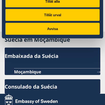
Tillåt alla
Tillåt urval
Avvisa
Suécia em Moçambique
Embaixada da Suécia
Moçambique
Consulado da Suécia