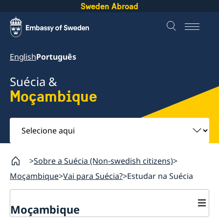
Sweden Abroad
English
Português
Suécia &
Moçambique
Selecione
aqui
Sobre a Suécia (Non-swedish citizens)
Moçambique
Vai para Suécia?
Estudar na Suécia
Moçambique