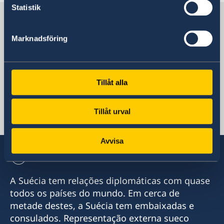
Statistik
Suécia em Moçambique
Marknadsföring
Embaixada da Suécia
Tillåt alla
Moçambique
Tillåt urval
Consulado da Suécia
Avvisa
A Suécia tem relações diplomáticas com quase
todos os países do mundo. Em cerca de
metade destes, a Suécia tem embaixadas e
consulados. Representação externa sueco