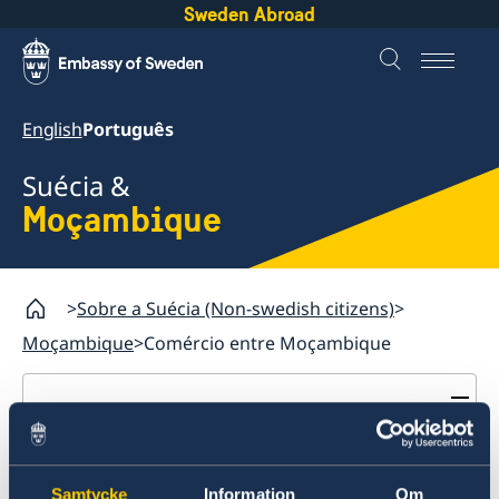
Sweden Abroad
English
Português
Suécia &
Moçambique
Sobre a Suécia (Non-swedish citizens)
Moçambique
Comércio entre Moçambique
Moçambique
Vai para Suécia?
Comércio
EES
Comércio entre Moçambique
Samtycke
Information
Om