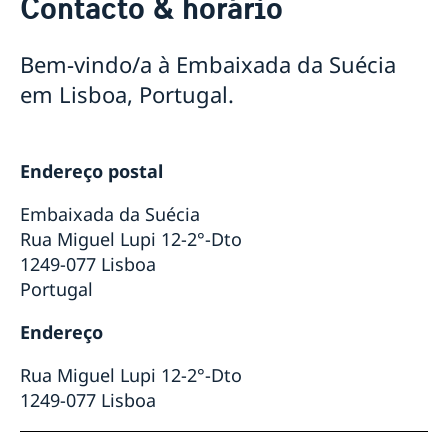
Contacto & horário
Portugal na Suécia
Sobre nós
Pessoal da Embaixada
Atualidades
Bem-vindo/a à Embaixada da Suécia
Notícias
em Lisboa, Portugal.
Embaixada fechada 19 de junho
Endereço postal
Embaixada da Suécia
Rua Miguel Lupi 12-2°-Dto
1249-077 Lisboa
Portugal
Endereço
Rua Miguel Lupi 12-2°-Dto
1249-077 Lisboa