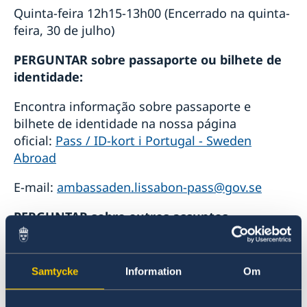
Quinta-feira 12h15-13h00 (Encerrado na quinta-
feira, 30 de julho)
PERGUNTAR sobre passaporte ou bilhete de
identidade:
Encontra informação sobre passaporte e
bilhete de identidade na nossa página
oficial:
Pass / ID-kort i Portugal - Sweden
Abroad
E-mail:
ambassaden.lissabon-pass@gov.se
PERGUNTAR sobre outros assuntos
consulares (por ex. casamento, prova de
vida, cidadãos em emergência, falecimento,
número de identificação pessoal):
Samtycke
Information
Om
Encontra informação sobre assuntos