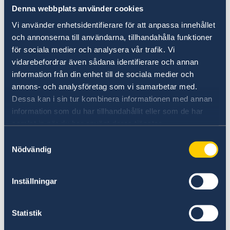
consulares na nossa página oficial:
Serviços
Denna webbplats använder cookies
Consulares - Portugal - Sweden Abroad
Vi använder enhetsidentifierare för att anpassa innehållet
och annonserna till användarna, tillhandahålla funktioner
E-mail:
ambassaden.lissabon-konsulart@gov.se
för sociala medier och analysera vår trafik. Vi
Telefone: +351 213 942 260
vidarebefordrar även sådana identifierare och annan
information från din enhet till de sociala medier och
Segunda – sexta-feira 10h00-12h00
annons- och analysföretag som vi samarbetar med.
Dessa kan i sin tur kombinera informationen med annan
AGENDAR visita:
information som du har tillhandahållit eller som de har
samlat in när du har använt deras tjänster.
E-mail:
ambassaden.lissabon-konsulart@gov.se
Samtyckesval
Nödvändig
Telefone: +351 213 942 260
Segunda - sexta-feira 10h00-12h00
Inställningar
Emergência consular fora da hora de
expediente:
Statistik