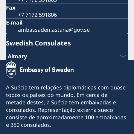
Fax
+7 7172 591806
E-mail
ambassaden.astana@gov.se
Swedish Consulates
Almaty
Tel.
+7 727 259 65 75
A Suécia tem relações diplomáticas com quase
Tel.
todos os países do mundo. Em cerca de
metade destes, a Suécia tem embaixadas e
+7 727 259 65 77
consulados. Representação externa sueco
consiste de aproximadamente 100 embaixadas
E-mail
e 350 consulados.
almaty.sweden@gmail.com