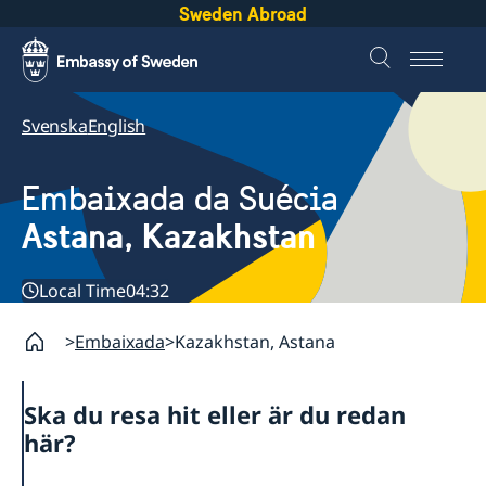
Sweden Abroad
Svenska
English
Embaixada da Suécia
Astana, Kazakhstan
Local Time
04:32
Embaixada
Kazakhstan, Astana
Ska du resa hit eller är du redan
här?