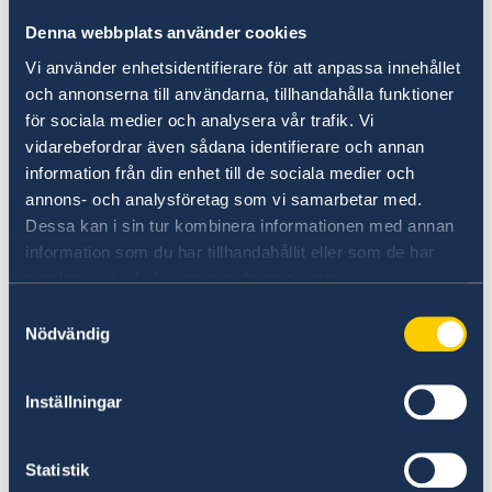
Suspeita de irregularidades
Denna webbplats använder cookies
Se tiver alguma queixa ou suspeitar de crimes
Vi använder enhetsidentifierare för att anpassa innehållet
ou irregularidades relacionadas com as
och annonserna till användarna, tillhandahålla funktioner
atividades da administração estrangeira, pode
för sociala medier och analysera vår trafik. Vi
apresentar uma queixa/denuncia ao Ministério
vidarebefordrar även sådana identifierare och annan
dos Negócios Estrangeiros.
information från din enhet till de sociala medier och
annons- och analysföretag som vi samarbetar med.
Apresentar uma queixa contra o MNE (em
Dessa kan i sin tur kombinera informationen med annan
inglês)
information som du har tillhandahållit eller som de har
samlat in när du har använt deras tjänster.
Denunciar suspeitas de crimes ou outras
irregularidades (em inglês)
Samtyckesval
Nödvändig
Inställningar
Statistik