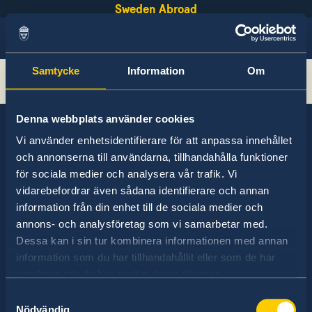
Sweden Abroad
Samtycke
Information
Om
Recherche
Denna webbplats använder cookies
Vi använder enhetsidentifierare för att anpassa innehållet
och annonserna till användarna, tillhandahålla funktioner
La Suède a des relations diplomatiques avec
för sociala medier och analysera vår trafik. Vi
presque tous les pays du monde. Dans environ
vidarebefordrar även sådana identifierare och annan
la moitié d'entre eux, la Suède a des
information från din enhet till de sociala medier och
ambassades et consulats. représentation
annons- och analysföretag som vi samarbetar med.
étrangère suédoise se compose d'environ 100
Dessa kan i sin tur kombinera informationen med annan
ambassades et 350 honörkonsulat.
information som du har tillhandahållit eller som de har
samlat in när du har använt deras tjänster.
Samtyckesval
Nödvändig