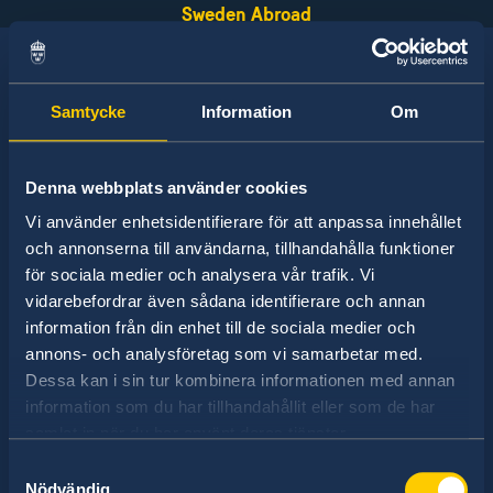
Sweden Abroad
Samtycke
Information
Om
Denna webbplats använder cookies
La Suède a des relations diplomatiques avec
presque tous les pays du monde. Dans environ
Vi använder enhetsidentifierare för att anpassa innehållet
la moitié d'entre eux, la Suède a des
och annonserna till användarna, tillhandahålla funktioner
ambassades et consulats. représentation
för sociala medier och analysera vår trafik. Vi
étrangère suédoise se compose d'environ 100
vidarebefordrar även sådana identifierare och annan
ambassades et 350 honörkonsulat.
information från din enhet till de sociala medier och
annons- och analysföretag som vi samarbetar med.
Dessa kan i sin tur kombinera informationen med annan
information som du har tillhandahållit eller som de har
Trouvez ici l'ambassade recherche
samlat in när du har använt deras tjänster.
Samtyckesval
Sélectionnezune
Nödvändig