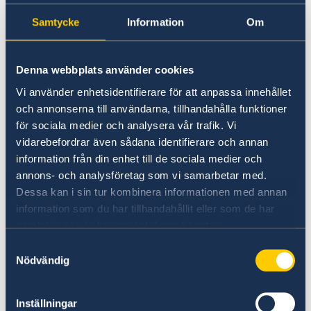
Samtycke
Information
Om
Denna webbplats använder cookies
Vi använder enhetsidentifierare för att anpassa innehållet
och annonserna till användarna, tillhandahålla funktioner
för sociala medier och analysera vår trafik. Vi
Soupçon d’irrégularités
vidarebefordrar även sådana identifierare och annan
information från din enhet till de sociala medier och
Si vous avez des plaintes ou soupçonnez des
annons- och analysföretag som vi samarbetar med.
crimes ou des irrégularités liés aux activités du
Dessa kan i sin tur kombinera informationen med annan
ministère des Affaires étrangères, vous pouvez
information som du har tillhandahållit eller som de har
le signaler au ministère.
samlat in när du har använt deras tjänster.
Samtyckesval
Signalez une plainte contre le ministère
Nödvändig
des Affaires étrangères (en anglais)
Signalez un soupçon de crime ou d’autres
Inställningar