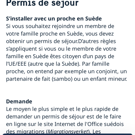
Permis de séjour
A propos de nous
Personnel de l'ambassade
Notre soutien aux entreprises suédoise
S’installer avec un proche en Suède
L'ambassade
Nous sommes une ressource pour les entreprises
Actualités & événements
Si vous souhaitez rejoindre un membre de
Frais consulaires et administratifs
suédoises
RGPD
Coopération au développement suédoise
votre famille proche en Suède, vous devez
Actualités
Team Sweden
obtenir un permis de séjour.
D’autres règles
Services pour les ressortissants suédois
Comment obtenir un soutien
L'ambassade est fermée le mercredi 17 mai
s’appliquent si vous ou le membre de votre
Entreprises suédoises en République Démocratique
Permis de séjour et visa Schengen
Voyage à l'étranger - Conseil contre les voyages de la
famille en Suède êtes citoyen d’un pays de
du Congo, en République du Congo, au Gabon et en
Suède vers tous les pays étendu
Permis de séjour
Guinée équatoriale
l’UE/EEE (autre que la Suède). Par famille
Le discours de la fête nationale suédoise le 6 juin
Permis de séjour pour visites
Signaler un obstacle au commerce
2019
proche, on entend par exemple un conjoint, un
Visa Schengen
Fête Nationale 2018
partenaire de fait (sambo) ou un enfant mineur.
Demande
Le moyen le plus simple et le plus rapide de
demander un permis de séjour est de le faire
en ligne sur le site Internet de l'Office suédois
des migrations (
Migrationsverket
). Les