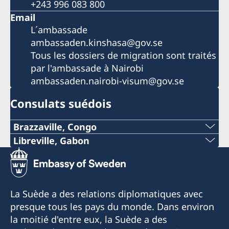
+243 996 083 800
Email
L´ambassade
ambassaden.kinshasa@gov.se
Tous les dossiers de migration sont traités
par l'ambassade à Nairobi
ambassaden.nairobi-visum@gov.se
Consulats suédois
Brazzaville, Congo
Libreville, Gabon
Veuillez contacter
Téléphone
ambassaden.kinshasa@gov.se
+241 (0) 65498787
La Suède a des relations diplomatiques avec
Courriel
presque tous les pays du monde. Dans environ
la moitié d'entre eux, la Suède a des
swedenlbv@gmail.com