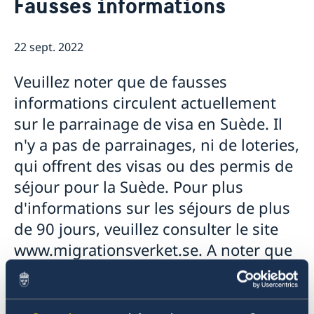
Fausses informations
A propos de nous
Personnel de l'ambassade
Notre soutien aux entreprises suédoise
L'ambassade
22 sept. 2022
Nous sommes une ressource pour les entreprises
Actualités & événements
Frais consulaires et administratifs
suédoises
RGPD
Coopération au développement suédoise
Veuillez noter que de fausses
Actualités
Team Sweden
Services pour les ressortissants suédois
informations circulent actuellement
Comment obtenir un soutien
L'ambassade est fermée le mercredi 17 mai
Entreprises suédoises en République Démocratique
Permis de séjour et visa Schengen
Voyage à l'étranger - Conseil contre les voyages de la
sur le parrainage de visa en Suède. Il
du Congo, en République du Congo, au Gabon et en
Suède vers tous les pays étendu
Permis de séjour
n'y a pas de parrainages, ni de loteries,
Guinée équatoriale
Le discours de la fête nationale suédoise le 6 juin
Permis de séjour pour visites
qui offrent des visas ou des permis de
Signaler un obstacle au commerce
2019
Visa Schengen
Fête Nationale 2018
séjour pour la Suède. Pour plus
d'informations sur les séjours de plus
de 90 jours, veuillez consulter le site
www.migrationsverket.se. A noter que
pour obtenir un permis de travail, il
faut déjà avoir un contrat de travail en
Suède.