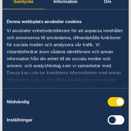
Samtycke
Information
Om
Pour plus d'informations sur les séjours de plus
de 90 jours, veuillez consulter le site
Denna webbplats använder cookies
Web de l'Office suédois des migrations
. A
Vi använder enhetsidentifierare för att anpassa innehållet
noter que pour obtenir un
permis de travail
,
och annonserna till användarna, tillhandahålla funktioner
il faut déjà avoir un contrat de travail en Suède.
för sociala medier och analysera vår trafik. Vi
vidarebefordrar även sådana identifierare och annan
Pour plus d'informations sur les études en
information från din enhet till de sociala medier och
annons- och analysföretag som vi samarbetar med.
Suède, visitez
Study in Sweden
Dessa kan i sin tur kombinera informationen med annan
information som du har tillhandahållit eller som de har
Pour plus d'informations sur les séjours jusqu'à
samlat in när du har använt deras tjänster.
90 jours, visitez le
site Web du CEV
.
Samtyckesval
Nödvändig
Inställningar
Dernière mise à jour 22 sept. 2022, 11.59