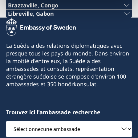
Brazzaville, Congo
Libreville, Gabon
Veuillez contacter
Téléphone
ambassaden.kinshasa@gov.se
+241 (0) 65498787
La Suède a des relations diplomatiques avec
Courriel
presque tous les pays du monde. Dans environ
la moitié d'entre eux, la Suède a des
swedenlbv@gmail.com
ambassades et consulats. représentation
Adresse de visite:
étrangère suédoise se compose d'environ 100
Immeuble La Vague
ambassades et 350 honörkonsulat.
Quartier Tahiti
Libreville
Trouvez ici l'ambassade recherche
Consul honoraire
Sélectionnezune
Wilhelmina Van De Ven
ambassade