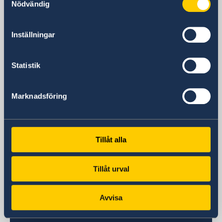
Cliniques Kinshasa-Gombe
Nödvändig
République Démocratique du Congo
Adresse postale
Inställningar
Ambassade de Suède
B.P. 11096
Kinshasa-Gombe
Statistik
République Démocratique du Congo
Téléphone
Marknadsföring
Standard téléphonique
+243 996 083 800
Email
L´ambassade
Tillåt alla
ambassaden.kinshasa@gov.se
Tous les dossiers de migration sont traités
Tillåt urval
par l'ambassade à Nairobi
ambassaden.nairobi-visum@gov.se
Avvisa
Consulats suédois