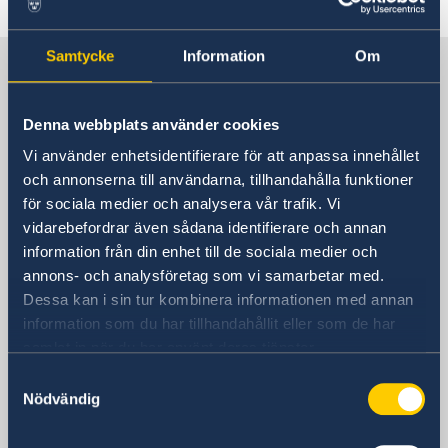
Migration
Consuls de Suède
Actualités
Politique de confidentialité des missions
Samtycke
Information
Om
La Suède au Maroc, Rabat
diplomatiques
Denna webbplats använder cookies
L'ambassade de Suède
Vi använder enhetsidentifierare för att anpassa innehållet
Visiting address
och annonserna till användarna, tillhandahålla funktioner
159, Avenue Mohamed VI Rabat – Souissi
för sociala medier och analysera vår trafik. Vi
Postal address
vidarebefordrar även sådana identifierare och annan
Ambassade de Suède P.O. Box 428 10001
information från din enhet till de sociala medier och
annons- och analysföretag som vi samarbetar med.
Rabat Maroc
Dessa kan i sin tur kombinera informationen med annan
Phone
information som du har tillhandahållit eller som de har
Questions consulaires pour les citoyens
samlat in när du har använt deras tjänster.
suédois (lundi à jeudi 9h00 - 10h30)
+212 537 63 32 10
Samtyckesval
Nödvändig
Questions de migration et visa (lundi,
mardi et jeudi 15h00 - 16h00)