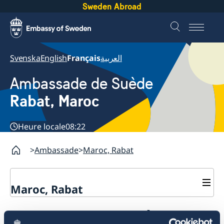
Sweden Abroad
Svenska
English
Français
العربية
Ambassade de Suède
Rabat, Maroc
Heure locale
08:22
Ambassade
Maroc, Rabat
Maroc, Rabat
Contact
Promotion de la Suède
Prise de rendez-vous pour les questions de
A propos de nous