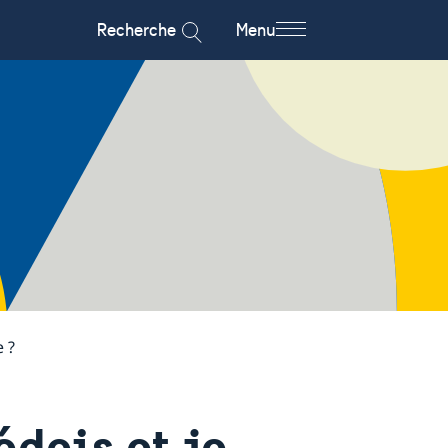
Recherche
Menu
e ?
édois et je