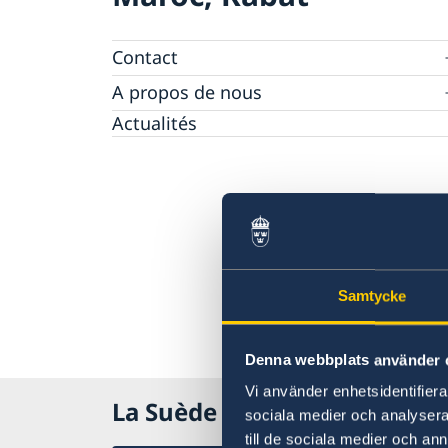
Contact
Prise de rendez-vous pour les questions de
A propos de nous
Migration
Consuls de Suède
Actualités
Politique de confidentialité des missions
diplomatiques
Samtycke
Denna webbplats använder 
Vi använder enhetsidentifierar
La Suède au Maroc, Rabat
sociala medier och analysera 
till de sociala medier och a