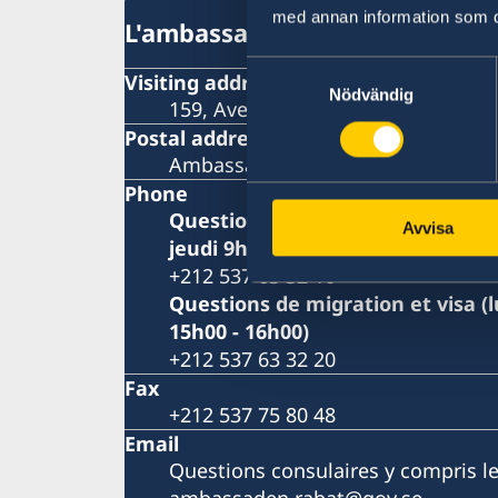
med annan information som du 
L'ambassade de Suède
Samtyckesval
Visiting address
Nödvändig
159, Avenue Mohamed VI Rabat – S
Postal address
Ambassade de Suède P.O. Box 428
Phone
Questions consulaires pour les ci
Avvisa
jeudi 9h00 - 10h30)
+212 537 63 32 10
Questions de migration et visa (l
15h00 - 16h00)
+212 537 63 32 20
Fax
+212 537 75 80 48
Email
Questions consulaires y compris l
ambassaden.rabat@gov.se