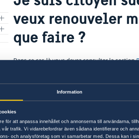
veux renouveler m
que faire ?
Dans ce cas-là vous devez consulter la section
Vous allez trouver des informations sur les do
pouvez prendre rendez-vous.
Information
Dernière mise à jour 24 sept. 2025, 14.04
cookies
e för att anpassa innehållet och annonserna till användarna, tillh
vår trafik. Vi vidarebefordrar även sådana identifierare och anna
nnons- och analysföretag som vi samarbetar med. Dessa kan i sin