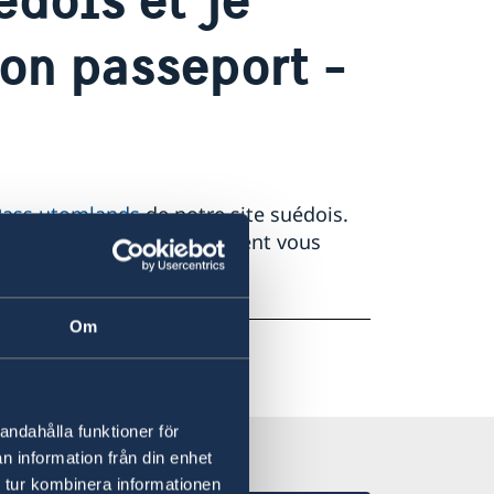
on passeport -
Pass utomlands
de notre site suédois.
cuments à fournir et comment vous
Om
andahålla funktioner för
n information från din enhet
 tur kombinera informationen