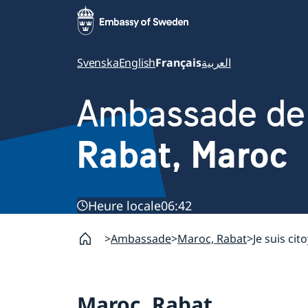
Svenska
English
Français
العربية
Ambassade de
Rabat, Maroc
Heure locale
06:42
Ambassade
Maroc, Rabat
Je suis ci
Maroc, Rabat