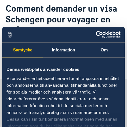
Contact
Comment demander un visa
Prise de rendez-vous pour les questions de
A propos de nous
Migration
Schengen pour voyager en
Consuls de Suède
Actualités
Politique de confidentialité des missions
Suède ou Islande ?
diplomatiques
Information sur la demande d'un visa Schengen
Samtycke
Information
Om
pour la Suède et l'Islande
Dernière mise à jour 29 sept. 2025, 10.54
Denna webbplats använder cookies
Vi använder enhetsidentifierare för att anpassa innehållet
och annonserna till användarna, tillhandahålla funktioner
La Suède au Maroc, Rabat
för sociala medier och analysera vår trafik. Vi
vidarebefordrar även sådana identifierare och annan
L'ambassade de Suède
information från din enhet till de sociala medier och
annons- och analysföretag som vi samarbetar med.
Visiting address
Dessa kan i sin tur kombinera informationen med annan
159, Avenue Mohamed VI Rabat – Souissi
information som du har tillhandahållit eller som de har