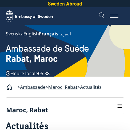
Sweden Abroad
Svenska
English
Français
العربية
Ambassade de Suède
Rabat, Maroc
Heure locale
05:38
Ambassade
Maroc, Rabat
Actualités
Maroc, Rabat
Contact
Actualités
Prise de rendez-vous pour les questions de
A propos de nous