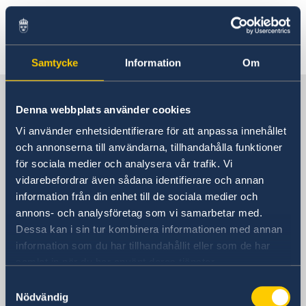
Migration
Consuls de Suède
Actualités
Vous trouverez ci-dessous toutes les
Politique de confidentialité des missions
nouvelles concernant l'Ambassade.
diplomatiques
Samtycke
Information
Om
La Suède au Maroc, Rabat
Denna webbplats använder cookies
Vi använder enhetsidentifierare för att anpassa innehållet
L'ambassade de Suède
och annonserna till användarna, tillhandahålla funktioner
för sociala medier och analysera vår trafik. Vi
Visiting address
vidarebefordrar även sådana identifierare och annan
159, Avenue Mohamed VI Rabat – Souissi
information från din enhet till de sociala medier och
Postal address
annons- och analysföretag som vi samarbetar med.
Ambassade de Suède P.O. Box 428 10001
Dessa kan i sin tur kombinera informationen med annan
Rabat Maroc
information som du har tillhandahållit eller som de har
Phone
samlat in när du har använt deras tjänster.
Questions consulaires pour les citoyens
Samtyckesval
suédois (lundi à jeudi 9h00 - 10h30)
Nödvändig