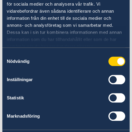
för sociala medier och analysera vår trafik. Vi
Si vous avez des plaintes ou soupçonnez des
vidarebefordrar även sådana identifierare och annan
crimes ou des irrégularités liés aux activités du
information från din enhet till de sociala medier och
ministère des Affaires étrangères, vous pouvez
annons- och analysföretag som vi samarbetar med.
le signaler au ministère.
Dessa kan i sin tur kombinera informationen med annan
information som du har tillhandahållit eller som de har
Signalez une plainte contre le ministère
samlat in när du har använt deras tjänster.
des Affaires étrangères (en anglais)
Samtyckesval
Signalez un soupçon de crime ou d’autres
Nödvändig
irrégularités (en anglais).
Inställningar
Statistik
Marknadsföring