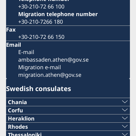
+30-210-72 66 100
Migration telephone number
+30-210-7266 180
Fax
+30-210-72 66 150
Email
E-mail
ambassaden.athen@gov.se
Migration e-mail
migration.athen@gov.se
Swedish consulates
Chania
Telephone number
Corfu
2661037938
Heraklion
+30 28210 57330
Telephone number
Rhodes
+30 26610-37938
Telephone number
Thessaloniki