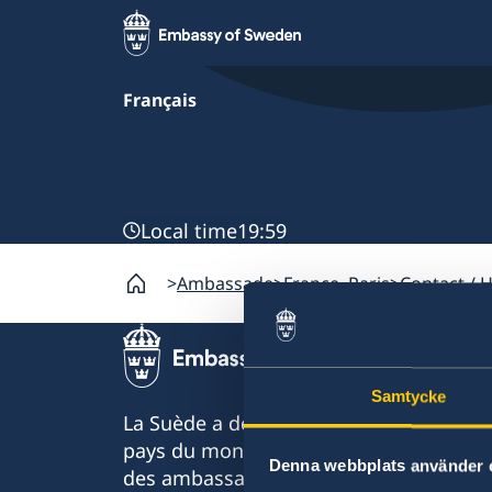
Français
Local time
19:59
Ambassade
France, Paris
Contact / 
Samtycke
La Suède a des relations diplomatiques
pays du monde. Dans environ la moitié 
Denna webbplats använder 
des ambassades et consulats. représen