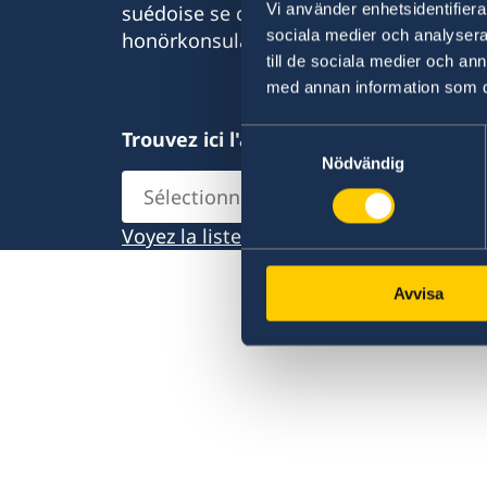
Vi använder enhetsidentifierar
suédoise se compose d'environ 100 am
sociala medier och analysera 
honörkonsulat.
till de sociala medier och a
med annan information som du 
Trouvez ici l'ambassade recherche
Samtyckesval
Nödvändig
Sélectionnezune
ambassade
Voyez la liste complète des ambassade
Avvisa