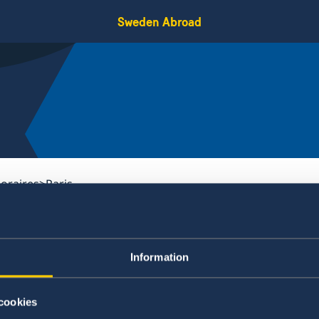
Sweden Abroad
Horaires
Paris
Information
 avec presque tous les
d'entre eux, la Suède a
cookies
tation étrangère