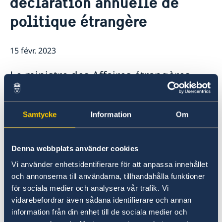
déclaration annuelle de
politique étrangère
15 févr. 2023
Le ministre des Affaires étrangères
Tobias Billström a prononcé le 15
février 2023 la déclaration annuelle de
Samtycke
Information
Om
politique étrangère du gouvernement
à l'occasion du débat parlementaire
sur la politique étrangère.
Denna webbplats använder cookies
Vi använder enhetsidentifierare för att anpassa innehållet
och annonserna till användarna, tillhandahålla funktioner
för sociala medier och analysera vår trafik. Vi
vidarebefordrar även sådana identifierare och annan
information från din enhet till de sociala medier och