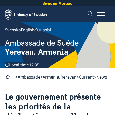
Sweden Abroad
Svenska
English
Հայերեն
Ambassade de Suède
Yerevan, Armenia
Local time
12:35
Ambassade
Armenia, Yerevan
Current
News
Le gouvernement présente
les priorités de la