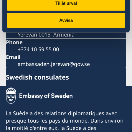
Tillåt urval
Visiting address
Yerevan Plaza Business Centre
Avvisa
9 Grigor Lusavorich Street
Yerevan 0015, Armenia
Phone
+374 10 59 55 00
Email
ambassaden.jerevan@gov.se
Swedish consulates
La Suède a des relations diplomatiques avec
presque tous les pays du monde. Dans environ
la moitié d'entre eux, la Suède a des