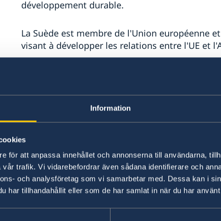
développement durable.
La Suède est membre de l'Union européenne et 
visant à développer les relations entre l'UE et l'
Le service consulaire de l'Ambassade propose ai
suédois en Algérie et joue un rôle dans certaine
Information
La diplomatie publique favorisant la connaissanc
compréhension entre la Suède et l'Algérie fait p
cookies
L'ambassade est située à rue Olof Palme, du no
e för att anpassa innehållet och annonserna till användarna, tillh
à Hydra, Alger. L'Ambassade de Suède se trou
vår trafik. Vi vidarebefordrar även sådana identifierare och anna
l'Ambassade de Pologne.
nnons- och analysföretag som vi samarbetar med. Dessa kan i sin
har tillhandahållit eller som de har samlat in när du har använt 
Dans le domaine du commerce, l’ambassade col
organisme de promotion des exportations et de 