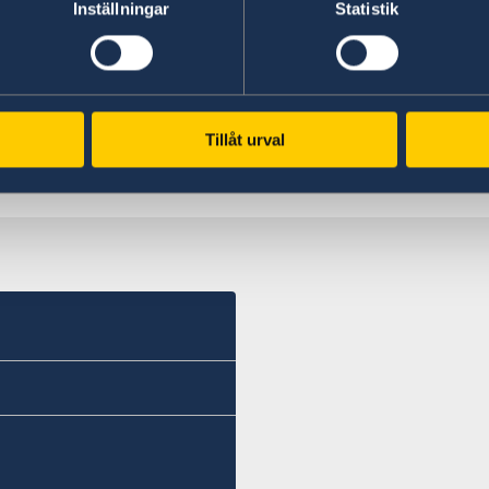
Inställningar
Statistik
régional à Casablanca (Maroc). On compte une v
présentes ou représentées, en Algérie. Parmi ces
Zeneca, Atlas Copco, Elekta, Ericsson, SKF, Ter
Trucks.
Tillåt urval
Dernière mise à jour 20 août 2025, 10.59