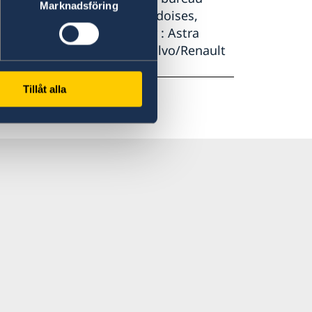
Marknadsföring
ingtaine d’entreprises suédoises,
 entreprises on peut citer : Astra
raco, Tetra Pak ou encore Volvo/Renault
Tillåt alla