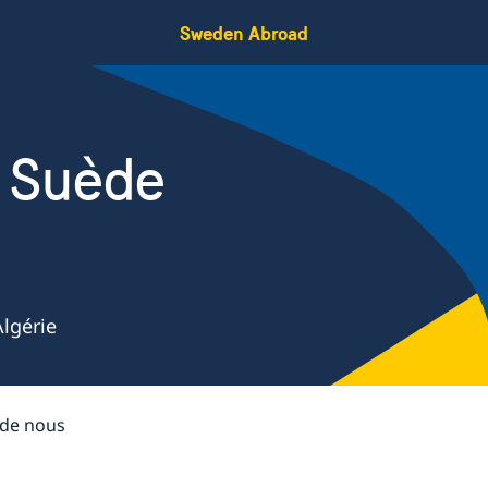
Sweden Abroad
 Suède
e
lgérie
 de nous