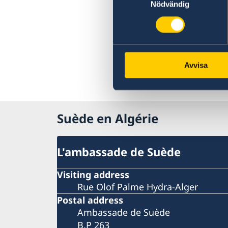
Nödvändig
Avvisa
Suède en Algérie
L'ambassade de Suède
Visiting address
Rue Olof Palme Hydra-Alger
Postal address
Ambassade de Suède
B.P 263