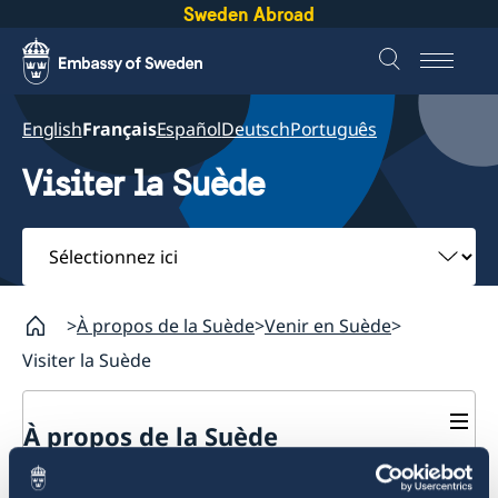
Sweden Abroad
English
Français
Español
Deutsch
Português
Visiter la Suède
Sélectionnez
ici
À propos de la Suède
Venir en Suède
Visiter la Suède
À propos de la Suède
Retour à la Algérie Visiter la Suède
Venir en Suède