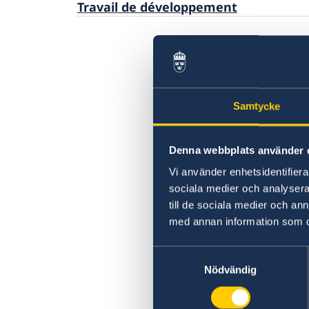
Visiter la Suède
Travail de développement
Regroupement familial
Travailler en Suède
Étudier en Suède
Samtycke
Denna webbplats använder 
Vi använder enhetsidentifierar
sociala medier och analysera 
till de sociala medier och a
med annan information som du 
Samtyckesval
Nödvändig