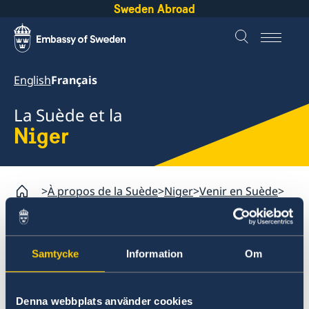
Sweden Abroad
English
Français
La Suède et la
Niger
À propos de la Suède
Niger
Venir en Suède
Visiter la Suède
Demander un visa
Samtycke
Information
Om
Niger
Venir en Suède
Demande de visa
Informations sur le contrôle des passeports
Denna webbplats använder cookies