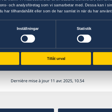
nnons- och analysföretag som vi samarbetar med. Dessa kan i sin
Vous pouvez également nous joindre par téléph
har tillhandahållit eller som de har samlat in när du har använt 
15h, du lundi au jeudi.
Si vous avez été invité à contacter l'ambassade p
Inställningar
Statistik
passeport, vous pouvez prendre un rendez-vous
Lire plus sur les nouvelles régulations concern
passeports – Agence suédoise des migrations (
Tillåt urval
Dernière mise à jour 11 avr. 2025, 10.54