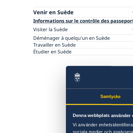
Venir en Suède
Informations sur le contrôle des passepor
Visiter la Suède
Comment obtenir un visa?
Déménager à quelqu'un en Suède
Visites d'affaires et de conférences
Travailler en Suède
Demand de visa
Étudier en Suéde
Samtycke
Denna webbplats använder 
Vi använder enhetsidentifierar
sociala medier och analysera 