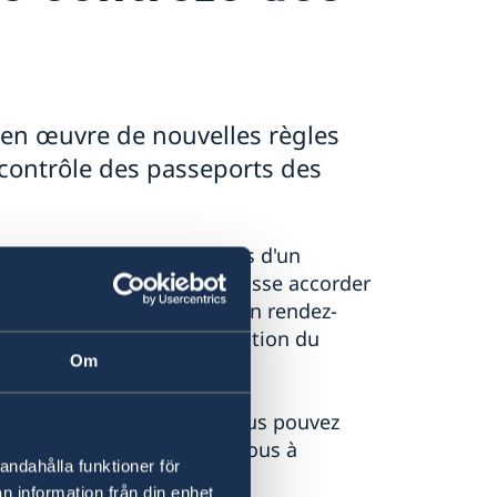
en œuvre de nouvelles règles
e contrôle des passeports des
montrer leur passeport lors d'un
oise des migrations ne puisse accorder
s concernés pour prendre un rendez-
in de procéder à la vérification du
Om
montrer votre passeport, vous pouvez
 pour organiser un rendez-vous à
andahålla funktioner för
n information från din enhet