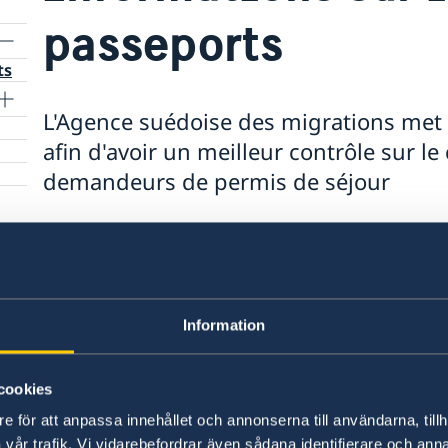
passeports
ts
L'Agence suédoise des migrations met 
afin d'avoir un meilleur contrôle sur l
demandeurs de permis de séjour
Pour la première fois, les demandeurs devront 
rendez-vous spécifique avant que l'Agence suéd
le permis. L'autorité contactera les demandeur
vous avec l'ambassade ou le consulat général af
Information
passeport et de l'identité.
Si vous n'avez reçu que des instructions pour 
cookies
contacter la section des migrations par e-mail
e för att anpassa innehållet och annonserna till användarna, tillh
migration.abuja@gov.se
vår trafik. Vi vidarebefordrar även sådana identifierare och anna