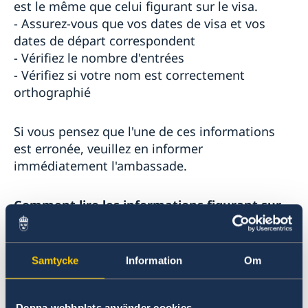
est le même que celui figurant sur le visa.
- Assurez-vous que vos dates de visa et vos
dates de départ correspondent
- Vérifiez le nombre d'entrées
- Vérifiez si votre nom est correctement
orthographié
Si vous pensez que l'une de ces informations
est erronée, veuillez en informer
immédiatement l'ambassade.
Comment lire les informations figurant sur
la vignette visa ?
DURÉE DU SÉJOUR... JOURS : Ce nombre indique
combien de jours vous pouvez rester dans
Samtycke
Information
Om
l'espace Schengen. Vous n’êtes autorisé à
séjourner dans l’espace Schengen que pendant
ce nombre de jours.
Denna webbplats använder cookies