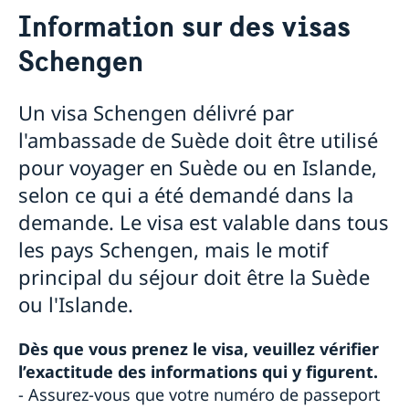
Se rendre en Suède ?
Information sur des visas
Visiter la Suède
Schengen
Permis visiteurs pour une visite de longue durée
Visa court séjour pour la Suède ou l'Islande
Un visa Schengen délivré par
Documents à fournir par tout demandeur
L'assurance de voyage
l'ambassade de Suède doit être utilisé
Frais de dossier
pour voyager en Suède ou en Islande,
Comment faire appel lorsqu'un visa est refusé ?
selon ce qui a été demandé dans la
Information sur des visas Schengen
Membres de la famille d'un citoyen de l'UE/EEE
demande. Le visa est valable dans tous
Système d’entrée/sortie (EES)
les pays Schengen, mais le motif
Déménager en Suède
principal du séjour doit être la Suède
Permis de séjour au titre du regroupement familial
Carte de permis de séjour
ou l'Islande.
Permis de séjour en tant que salarié ou travailleur
Frais de service de l'Ambassade
indépendant
Dès que vous prenez le visa, veuillez vérifier
Permis de séjour en tant qu'étudiant visiteur
l’exactitude des informations qui y figurent.
- Assurez-vous que votre numéro de passeport