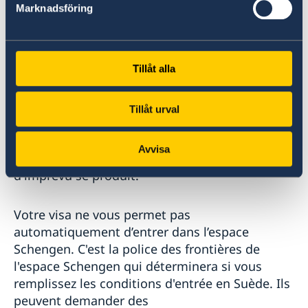
Marknadsföring
jours par période de 180 jours.
Si vous obtenez un visa à entrée unique, la
Tillåt alla
durée de validité (De…Jusqu'à…) est de 15 jours
plus longue que la durée que vous avez
demandée. Cela ne signifie cependant pas que
Tillåt urval
vous pouvez rester 15 jours supplémentaires.
La raison en est que vous aurez la possibilité de
Avvisa
modifier votre date de voyage si quelque chose
d'imprévu se produit.
Votre visa ne vous permet pas
automatiquement d’entrer dans l’espace
Schengen. C'est la police des frontières de
l'espace Schengen qui déterminera si vous
remplissez les conditions d'entrée en Suède. Ils
peuvent demander des