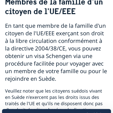
Membres de la famille d'un
Visiter la Suède
citoyen de l'UE/EEE
Permis visiteurs pour une visite de longue durée
Visa court séjour pour la Suède ou l'Islande
En tant que membre de la famille d'un
Membres de la famille d'un citoyen de l'UE/EEE
Documents à fournir par tout demandeur
Système d’entrée/sortie (EES)
L'assurance de voyage
citoyen de l'UE/EEE exerçant son droit
Frais de dossier
Déménager en Suède
à la libre circulation conformément à
Comment faire appel lorsqu'un visa est refusé ?
Permis de séjour au titre du regroupement familial
Carte de permis de séjour
la directive 2004/38/CE, vous pouvez
Information sur des visas Schengen
Permis de séjour en tant que salarié ou travailleur
Frais de service de l'Ambassade
obtenir un visa Schengen via une
indépendant
procédure facilitée pour voyager avec
Permis de séjour en tant qu'étudiant visiteur
un membre de votre famille ou pour le
rejoindre en Suède.
Veuillez noter que les citoyens suédois vivant
en Suède n'exercent pas les droits issus des
traités de l'UE et qu'ils ne disposent donc pas
d'un droit de séjour basé sur la directive