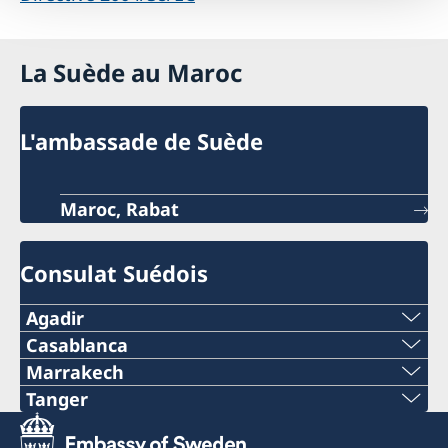
La Suède au Maroc
L'ambassade de Suède
Maroc, Rabat
Consulat Suédois
Agadir
Casablanca
Adresse:
Telefon 1
Marrakech
Consulat de Suède
Tel
Tanger
Immeuble Rachdi
+212 5 22 36 22 70
Avenue Hassan II
Adresse:
+212 5 24 44 75 28