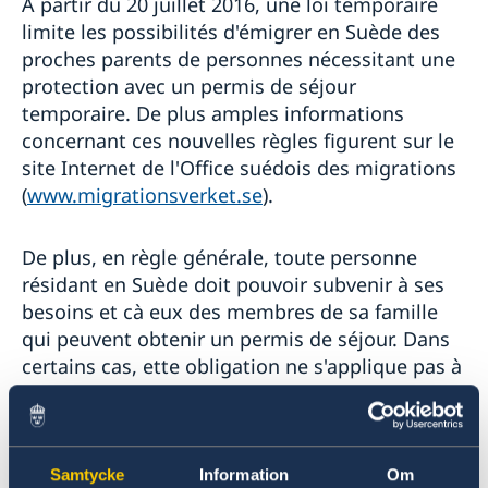
A partir du 20 juillet 2016, une loi temporaire
limite les possibilités d'émigrer en Suède des
proches parents de personnes nécessitant une
protection avec un permis de séjour
temporaire. De plus amples informations
concernant ces nouvelles règles figurent sur le
site Internet de l'Office suédois des migrations
(
www.migrationsverket.se
).
De plus, en règle générale, toute personne
résidant en Suède doit pouvoir subvenir à ses
besoins et cà eux des membres de sa famille
qui peuvent obtenir un permis de séjour. Dans
certains cas, ette obligation ne s'applique pas à
ceux qui ont obtenu un permis de séjour en
Suède fondé sur le besoin de protection.
Condition importante : les parents proches
doivent demander un permis de séjour dans les
Samtycke
Information
Om