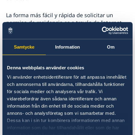
La forma más fácil y rápida de solicitar un
permiso de residencia es a través de Internet.
Las solicitudes electrónicas se envían
directamente a la Dirección General de
Migraciones de Suecia (Migrationsverket).
Samtycke
Information
Om
Solicitud electrónica en el sitio web de la
Denna webbplats använder cookies
Dirección General de Migraciones de Suecia
(Migrationsverket)
Vi använder enhetsidentifierare för att anpassa innehållet
och annonserna till användarna, tillhandahålla funktioner
för sociala medier och analysera vår trafik. Vi
Si tiene alguna duda o pregunta más sobre el
vidarebefordrar även sådana identifierare och annan
permiso de residencia o la documentación
information från din enhet till de sociala medier och
debe dirigirse directamente a la Dirección
annons- och analysföretag som vi samarbetar med.
General de Migraciones en Suecia, ya que, esta
Dessa kan i sin tur kombinera informationen med annan
es la entidad encargada de gestionar en su
information som du har tillhandahållit eller som de har
totalidad estos trámites. Puede escribirles en el
samlat in när du har använt deras tjänster.