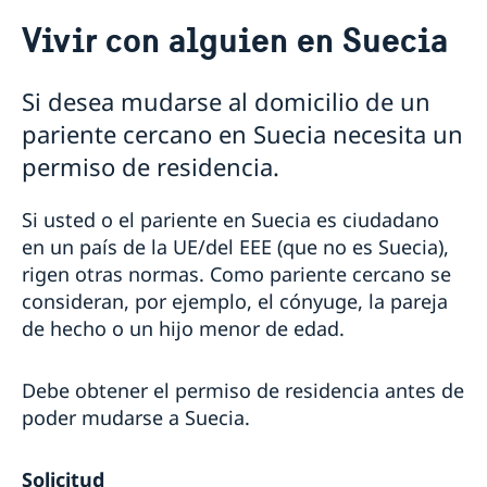
Viajar a Suecia
Vivir con alguien en Suecia
Procesamiento de datos personales
Trabajar en Suecia
Si desea mudarse al domicilio de un
Estudiar en Suecia
pariente cercano en Suecia necesita un
¿Por qué estudiar en Suecia?
Vivir con alguien en Suecia
permiso de residencia.
Visitar Suecia
Información para ciudadanos que no requieren visa
Si usted o el pariente en Suecia es ciudadano
Información para ciudadanos que requieren visa
Estadía superior a 90 días
en un país de la UE/del EEE (que no es Suecia),
rigen otras normas. Como pariente cercano se
consideran, por ejemplo, el cónyuge, la pareja
de hecho o un hijo menor de edad.
Debe obtener el permiso de residencia antes de
poder mudarse a Suecia.
Solicitud