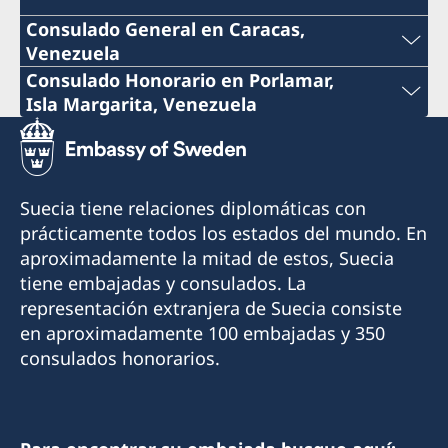
Consulado General en Caracas,
Venezuela
Teléfono:
Consulado Honorario en Porlamar,
Isla Margarita, Venezuela
+58 212 7501040
Teléfono:
Correo:
+58 295 274 0027
Suecia tiene relaciones diplomáticas con
consuladogensuecia@gmail.com
Teléfono:
prácticamente todos los estados del mundo. En
Fax:
aproximadamente la mitad de estos, Suecia
+58 295 274 1935
tiene embajadas y consulados. La
+58 212 781 59 32
representación extranjera de Suecia consiste
Correo:
en aproximadamente 100 embajadas y 350
Dirección: Torre Phelps Piso 19, Oficina A, Plaza
consuladopaisesnordicos@gmail.com
consulados honorarios.
Venezuela, Caracas
Dirección: Avd. Juan Batista Arismendi, Edificio
Horario de atención: Lunes, miércoles y jueves
SCAT, Porlamar, Isla Margarita
de 09:00-12:00.