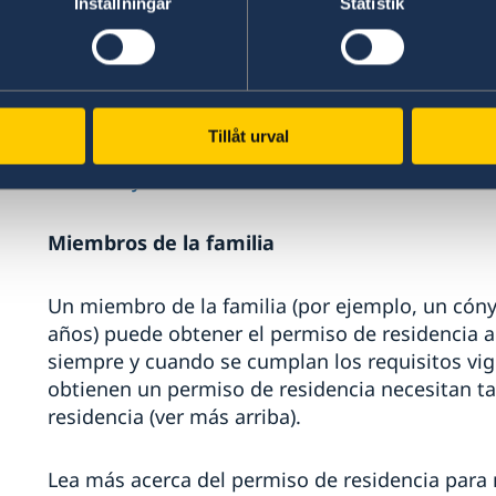
Inställningar
Statistik
correspondiente.
Si está interesado en estudios superiores en S
en el sitio web Study in Sweden.
Tillåt urval
Site Study in Sweden
Miembros de la familia
Un miembro de la familia (por ejemplo, un cóny
años) puede obtener el permiso de residencia 
siempre y cuando se cumplan los requisitos vig
obtienen un permiso de residencia necesitan t
residencia (ver más arriba).
Lea más acerca del permiso de residencia para 