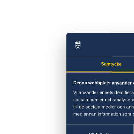
Samtycke
Denna webbplats använder 
Vi använder enhetsidentifierar
sociala medier och analysera 
till de sociala medier och a
med annan information som du 
Samtyckesval