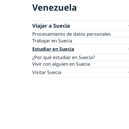
Venezuela
Viajar a Suecia
Procesamiento de datos personales
Trabajar en Suecia
Estudiar en Suecia
¿Por qué estudiar en Suecia?
Vivir con alguien en Suecia
Visitar Suecia
Información para ciudadanos que no requi
visa
Información para ciudadanos que requiere
visa
Estadía superior a 90 días