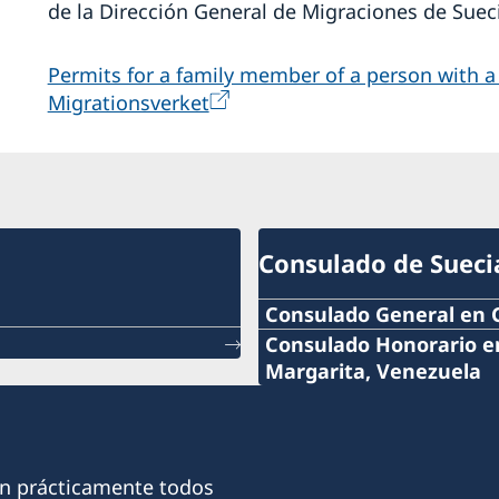
de la Dirección General de Migraciones de Sueci
Permits for a family member of a person with a r
Migrationsverket
Consulado de Sueci
Consulado General en 
Teléfono:
Consulado Honorario en
Margarita, Venezuela
+58 212 7501040
Teléfono:
Correo:
+58 295 274 0027
on prácticamente todos
consuladogensuecia@gm