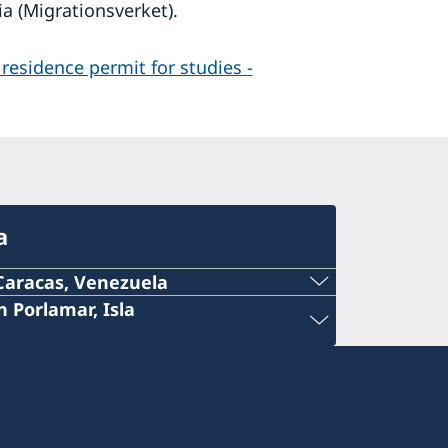
a (Migrationsverket).
esi­dence permit for studies -
a
Caracas, Venezuela
 Porlamar, Isla
ail.com