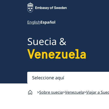
English
Español
Suecia &
Venezuela
Seleccione
aquí
Sobre suecia
Venezuela
Viajar a Sue