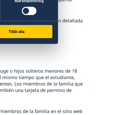
Marknadsföring
uecia encontrará información detallada
Tillåt alla
uge o hijos solteros menores de 18
al mismo tiempo que el estudiante,
entes. Los miembros de la familia que
ambién una tarjeta de permiso de
miembros de la familia en el sitio web