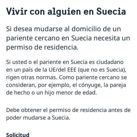
Viajar a Suecia
Vivir con alguien en Suecia
Visitar Suecia
Información para ciudadanos que no requieren visa
Permisos de residencia
Si desea mudarse al domicilio de un
Información sobre visa Schengen
Agendar una cita migración
pariente cercano en Suecia necesita un
Apelación visa Schengen
Vivir con alguien en Suecia
Visa D
Trabajar en Suecia
permiso de residencia.
Estadía superior a 90 días
Permiso de residencia como Au Pair
Estudiar en Suecia
Si usted o el pariente en Suecia es ciudadano
en un país de la UE/del EEE (que no es Suecia),
¿Por qué estudiar en Suecia?
Asilo en Suecia
Procesamiento de datos personales
rigen otras normas. Como pariente cercano se
consideran, por ejemplo, el cónyuge, la pareja
de hecho o un hijo menor de edad.
Debe obtener el permiso de residencia antes de
poder mudarse a Suecia.
Solicitud