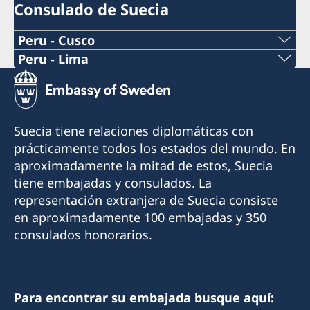
Consulado de Suecia
Peru - Cusco
Peru - Lima
Consulado Honorario de Suecia en Cusco
Consulado Honorario de Suecia en Lima
Cónsul Honorario: Boris Gómez Luna
Cónsul Honorario: Xavier de Romaña
Suecia tiene relaciones diplomáticas con
Email: borisgomez19@gmail.com
En el consulado también trabaja un asistente
prácticamente todos los estados del mundo. En
consular y un asistente comercial.
aproximadamente la mitad de estos, Suecia
Teléfono: +51 994374176
tiene embajadas y consulados. La
Email asuntos consulares:
representación extranjera de Suecia consiste
Visitas: solo con cita previa (agenda por
lima@consuladodesuecia.pe
en aproximadamente 100 embajadas y 350
teléfono o email)
Email asuntos comerciales:
consulados honorarios.
andrea.silva@consuladodesuecia.pe
Dirección: El Huerto de Huayllapampa K2, San
Jerónimo, Cusco, Perú
Teléfono: +51 914164168
Horario de teléfono: lunes a viernes de 09:00 a
Para encontrar su embajada busque aquí: