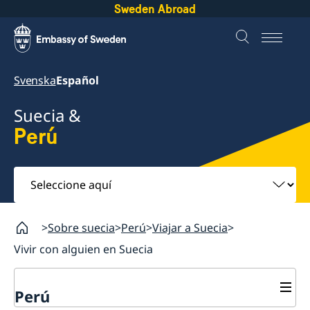
Sweden Abroad
Svenska
Español
Suecia &
Perú
Seleccione
aquí
Sobre suecia
Perú
Viajar a Suecia
Vivir con alguien en Suecia
Perú