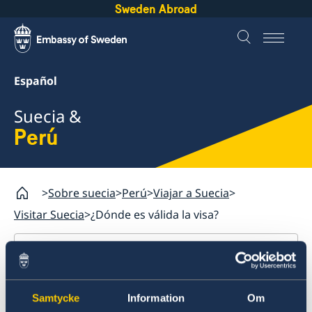
Sweden Abroad
Español
Suecia &
Perú
Sobre suecia
Perú
Viajar a Suecia
Visitar Suecia
¿Dónde es válida la visa?
Perú
Viajar a Suecia
¿Dónde es válida la visa?
Samtycke
Information
Om
Visitar Suecia