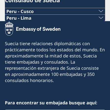
Consulado de Suecia
Peru - Cusco
Peru - Lima
Consulado Honorario de Suecia en Cusco
Consulado Honorario de Suecia en Lima
Cónsul Honorario: Boris Gómez Luna
Cónsul Honorario: Xavier de Romaña
Suecia tiene relaciones diplomáticas con
Email: borisgomez19@gmail.com
En el consulado también trabaja un asistente
prácticamente todos los estados del mundo. En
consular y un asistente comercial.
aproximadamente la mitad de estos, Suecia
Teléfono: +51 994374176
tiene embajadas y consulados. La
Email asuntos consulares:
representación extranjera de Suecia consiste
Visitas: solo con cita previa (agenda por
lima@consuladodesuecia.pe
en aproximadamente 100 embajadas y 350
teléfono o email)
Email asuntos comerciales:
consulados honorarios.
andrea.silva@consuladodesuecia.pe
Dirección: El Huerto de Huayllapampa K2, San
Jerónimo, Cusco, Perú
Teléfono: +51 914164168
Horario de teléfono: lunes a viernes de 09:00 a
Para encontrar su embajada busque aquí:
12:00 hrs