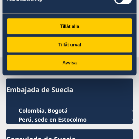
utlandet/colombia/hjälp-till-svenskar-
utomlands/tarifas/
Tillåt alla
Última actualización 02 nov 2023, 15.50
Tillåt urval
Avvisa
Suecia en Perú
Embajada de Suecia
Colombia, Bogotá
Perú, sede en Estocolmo