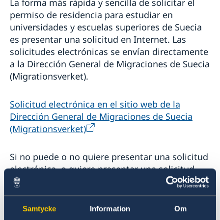
La forma más rápida y sencilla de solicitar el
permiso de residencia para estudiar en
universidades y escuelas superiores de Suecia
es presentar una solicitud en Internet. Las
solicitudes electrónicas se envían directamente
a la Dirección General de Migraciones de Suecia
(Migrationsverket).
Solicitud electrónica en el sitio web de la
Dirección General de Migraciones de Suecia
(Migrationsverket)
Si no puede o no quiere presentar una solicitud
electrónica, o quiere presentar una solicitud
para otros estudios que no son en
universidades o escuelas superiores, debe
presentar personalmente los documentos de la
Samtycke
Information
Om
solicitud en la Embajada de Suecia.