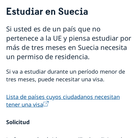
Viajar a Suecia
Estudiar en Suecia
Visitar Suecia
Información para ciudadanos que no requieren visa
Permisos de residencia
Si usted es de un país que no
Información sobre visa Schengen
Agendar una cita migración
pertenece a la UE y piensa estudiar por
Apelación visa Schengen
Vivir con alguien en Suecia
Visa D
Trabajar en Suecia
más de tres meses en Suecia necesita
Estadía superior a 90 días
Permiso de residencia como Au Pair
un permiso de residencia.
Estudiar en Suecia
¿Por qué estudiar en Suecia?
Asilo en Suecia
Si va a estudiar durante un período menor de
Procesamiento de datos personales
tres meses, puede necesitar una visa.
Lista de países cuyos ciudadanos necesitan
tener una visa
Solicitud