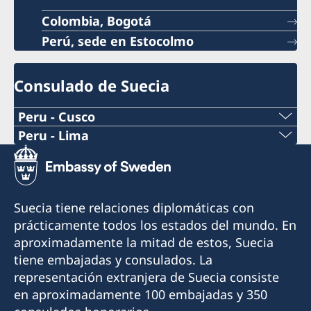
Colombia, Bogotá
Perú, sede en Estocolmo
Consulado de Suecia
Peru - Cusco
Peru - Lima
Consulado Honorario de Suecia en Cusco
Consulado Honorario de Suecia en Lima
Cónsul Honorario: Boris Gómez Luna
Cónsul Honorario: Xavier de Romaña
Suecia tiene relaciones diplomáticas con
Email: borisgomez19@gmail.com
En el consulado también trabaja un asistente
prácticamente todos los estados del mundo. En
consular y un asistente comercial.
aproximadamente la mitad de estos, Suecia
Teléfono: +51 994374176
tiene embajadas y consulados. La
Email asuntos consulares:
representación extranjera de Suecia consiste
Visitas: solo con cita previa (agenda por
lima@consuladodesuecia.pe
en aproximadamente 100 embajadas y 350
teléfono o email)
Email asuntos comerciales: