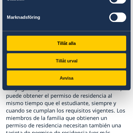
Si está interesado en estudios superiores en
Marknadsföring
Suecia encontrará información detallada en el
sitio web Study in Sweden.
Tillåt alla
Site Study in Sweden
Tillåt urval
Miembros de la familia
Avvisa
Un miembro de la familia (por ejemplo, un
cónyuge o hijos solteros menores de 18 años)
puede obtener el permiso de residencia al
mismo tiempo que el estudiante, siempre y
cuando se cumplan los requisitos vigentes. Los
miembros de la familia que obtienen un
permiso de residencia necesitan también una
tarjeta de permiso de residencia (ver más