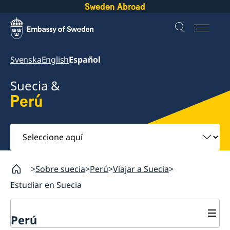
Sweden Abroad
Svenska
English
Español
Suecia &
Perú
Seleccione
aquí
Sobre suecia
Perú
Viajar a Suecia
Estudiar en Suecia
Perú