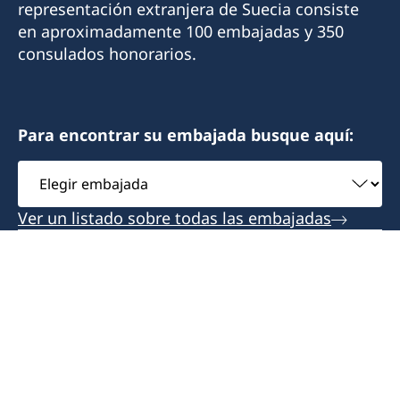
representación extranjera de Suecia consiste
Oficina +52 998 848 8900
Emergencias +52 81 1900 0543
Emergencias +52 1 664 331 8480
en aproximadamente 100 embajadas y 350
Emergencias. +52 998 845 1485 (24 hrs)
sueciaguadalajara@gmail.com
consulados honorarios.
Previa cita: norma.cerros@gmail.com
jbarreto@grupocentura.com
kativara@prodigy.net.mx
Con cita previa
Previa cita
Con cita previa
Para encontrar su embajada busque aquí:
Elegir
embajada
Ver un listado sobre todas las embajadas