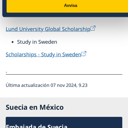
Scholarships for fee-paying students |
Avvisa
University of Gothenburg (gu.se)
Lund University Global Scholarship
Study in Sweden
Scholarships - Study in Sweden
.
Última actualización 07 nov 2024, 9.23
Suecia en México
Embajada de Suecia