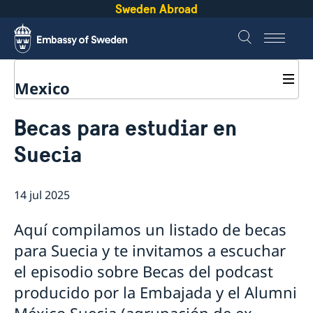
Sweden Abroad
Mexico
De visita a Suecia
Becas para estudiar en
Importante sobre Asuntos Migratorios
Suecia
Permisos de residencia, estudios y de
trabajo
Tramitar un permiso de estudiante para Suecia
Tramitar un permiso de trabajo para Suecia
14 jul 2025
Tramitar un permiso de residencia para Suecia
Becas para estudiar en Suecia
Aquí compilamos un listado de becas
Verificación de pasaportes en México
para Suecia y te invitamos a escuchar
el episodio sobre Becas del podcast
producido por la Embajada y el Alumni