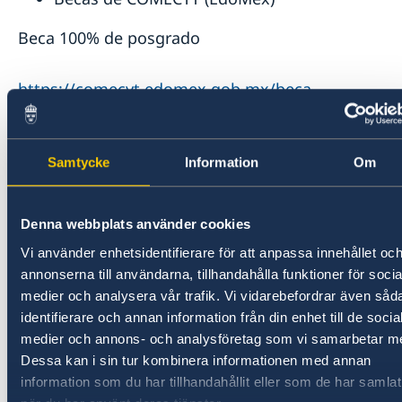
Beca 100% de posgrado
https://comecyt.edomex.gob.mx/beca-
internacional-edomex
Wennergren y Marie Curie
Samtycke
Information
Om
Becas para investigadores
Denna webbplats använder cookies
https://marie-sklodowska-curie-
Vi använder enhetsidentifierare för att anpassa innehållet oc
actions.ec.europa.eu/actions/postdoctoral-
annonserna till användarna, tillhandahålla funktioner för socia
fellowships
medier och analysera vår trafik. Vi vidarebefordrar även såd
identifierare och annan information från din enhet till de socia
https://www.swgc.org/en/welcome
medier och annons- och analysföretag som vi samarbetar m
Dessa kan i sin tur kombinera informationen med annan
FIDERH
information som du har tillhandahållit eller som de har samlat