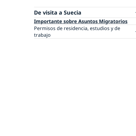
De visita a Suecia
Importante sobre Asuntos Migratorios
Permisos de residencia, estudios y de
trabajo
Tramitar un permiso de estudiante para Sue
Tramitar un permiso de trabajo para Suecia
Tramitar un permiso de residencia para Sue
Becas para estudiar en Suecia
Verificación de pasaportes en México