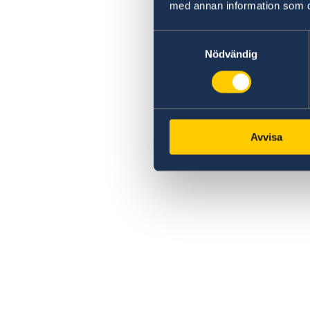
med annan information som du 
Samtyckesval
Nödvändig
Avvisa