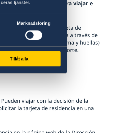
tarjeta de residencia para viajar e
deras tjänster.
Marknadsföring
es obligatorio tener la tarjeta de
es deben tramitar la tarjeta a través de
iométricos (fotografía, firma y huellas)
ta o verificación del pasaporte.
Tillåt alla
:
Pueden viajar con la decisión de la
icitar la tarjeta de residencia en una
encia en la página web de la Dirección