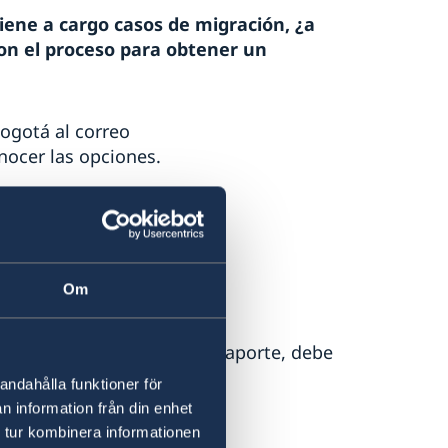
tiene a cargo casos de migración, ¿a
on el proceso para obtener un
Bogotá al correo
nocer las opciones.
formato
Om
s, como verificación de pasaporte, debe
 correo electrónico
andahålla funktioner för
n information från din enhet
 tur kombinera informationen