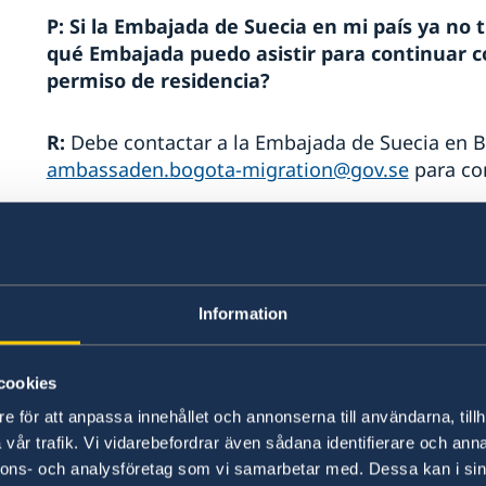
P: Si la Embajada de Suecia en mi país ya no 
qué Embajada puedo asistir para continuar c
permiso de residencia?
R:
Debe contactar a la Embajada de Suecia en 
ambassaden.bogota-migration@gov.se
para co
P:
¿Dónde puedo agendar una cita?
R:
Para entrevistas puede utilizar el siguiente 
Information
Agendar una cita migración - Sweden Abroad
Si debe asistir a la Embajada para otros asunto
cookies
contactar a la Embajada de Suecia en Bogotá al
e för att anpassa innehållet och annonserna till användarna, tillh
ambassaden.bogota-migration@gov.se
vår trafik. Vi vidarebefordrar även sådana identifierare och anna
nnons- och analysföretag som vi samarbetar med. Dessa kan i sin