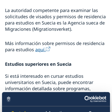
Estudiar en Suecia / Permisos de estudios
Control más estricto de pasaportes
La autoridad competente para examinar las
solicitudes de visados y permisos de residencia
para estudios en Suecia es la Agencia sueca de
Migraciones (Migrationsverket).
Más información sobre permisos de residencia
para estudios
aquí.
Estudios superiores en Suecia
Si está interesado en cursar estudios
universitarios en Suecia, puede encontrar
información detallada sobre programas,
universidades y requisitos en el
portal oficial.
Residente de larga duración en la UE