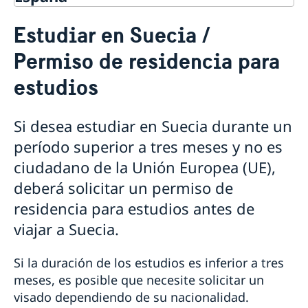
Promoción Cultural y Comercio
Estudiar en Suecia /
Prioridades en la promoción cultural y comercial
Asuntos de migración: visitar o vivir en
2024
Permiso de residencia para
Suecia
Relaciones comerciales entre Suecia y España
Tarifas - Asuntos de Migración
estudios
Presencia ecónomica de Suecia en España
Ciudadanos no pertenecientes a la Unión
Europea
Visitar Suecia
Si desea estudiar en Suecia durante un
Vivir en Suecia / Permiso de residencia por vínculo
período superior a tres meses y no es
familiar
ciudadano de la Unión Europea (UE),
Trabajar en Suecia / Permiso de trabajo
Estudiar en Suecia / Permiso de residencia para
deberá solicitar un permiso de
estudios
residencia para estudios antes de
Ciudadanos de la Unión Europea y familiares
viajar a Suecia.
Familiares de ciudadanos suecos o de la Unión
Embajadas con sección de migración y servicios
Europea que han convivido en otro país de la UE
disponibles
Si la duración de los estudios es inferior a tres
Vivir en Suecia / Derecho de residencia para
Información útil para vivir en Suecia
meses, es posible que necesite solicitar un
ciudadanos de la UE
Número personal sueco (personnummer) y número
visado dependiendo de su nacionalidad.
Trabajar en Suecia / Permisos de trabajo
de coordinación (samordningsnummer)