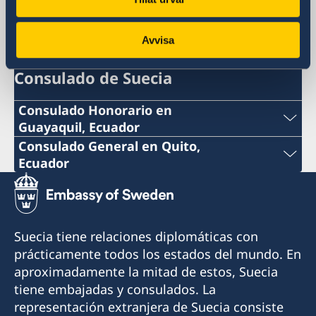
Colombia, Bogotá
Avvisa
Consulado de Suecia
Consulado Honorario en
Guayaquil, Ecuador
Teléfono:
Consulado General en Quito,
Ecuador
+593 4 3951777
Teléfono:
Correo:
+593 2 3413888 ext 122
Suecia tiene relaciones diplomáticas con
consuladosueciaguayaquil@gmail.com
Correo:
prácticamente todos los estados del mundo. En
Dirección: Ivan Bohman, Km. 6 1/2 Vía Daule
aproximadamente la mitad de estos, Suecia
consuladosuecoquito@gmail.com
tiene embajadas y consulados. La
Horario de atención: Lunes a viernes de 09:00-
Dirección: Calle OE11 61-96 y OE10, Bellavista
representación extranjera de Suecia consiste