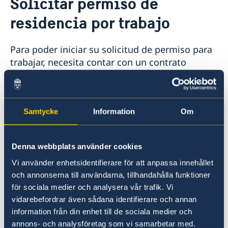
Solicitar permiso de
Visitar Suecia
residencia por trabajo
Información para ciudadanos que no requieren visa
Permisos de residencia
Información sobre visa Schengen
Verificación de pasaportes
Agendar una cita migración
Estadía superior a 90 días
Para poder iniciar su solicitud de permiso para
Vivir con alguien en Suecia
trabajar, necesita contar con un contrato
Trabajar en Suecia
laboral.
Permiso de residencia como Au Pair
Estudiar en Suecia
Cuando obtenga el contrato, puede realizar la
¿Por qué estudiar en Suecia?
Asilo en Suecia
Samtycke
Information
Om
solicitud en línea en la página de la
Dirección
Procesamiento de datos personales
General de Migraciones de Suecia
(Migrationsverket)
:
Denna webbplats använder cookies
Vi använder enhetsidentifierare för att anpassa innehållet
"
Working in Sweden
"
och annonserna till användarna, tillhandahålla funktioner
"
Trabajar en Suecia
"
för sociala medier och analysera vår trafik. Vi
vidarebefordrar även sådana identifierare och annan
También puede leer más sobre trabajo en
information från din enhet till de sociala medier och
Suecia en el siguiente enlace:
annons- och analysföretag som vi samarbetar med.
https://workinginsweden.se/