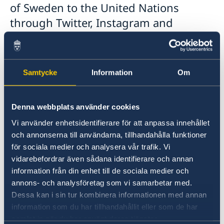
of Sweden to the United Nations
through Twitter, Instagram and
Bluesky to stay informed on news,
updates, activities and events.
Samtycke
Information
Om
X
Instagram
Bluesky
Denna webbplats använder cookies
Vi använder enhetsidentifierare för att anpassa innehållet
You can also follow Sweden's Ambassador to
och annonserna till användarna, tillhandahålla funktioner
the UN, Nicola Clase:
för sociala medier och analysera vår trafik. Vi
vidarebefordrar även sådana identifierare och annan
X
information från din enhet till de sociala medier och
Instagram
annons- och analysföretag som vi samarbetar med.
Dessa kan i sin tur kombinera informationen med annan
information som du har tillhandahållit eller som de har
Última actualización 05 ene 2026, 10.10
samlat in när du har använt deras tjänster.