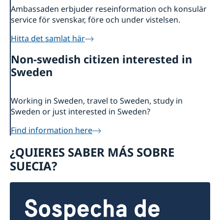
Ambassaden erbjuder reseinformation och konsulär
service för svenskar, före och under vistelsen.
Hitta det samlat här
Non-swedish citizen interested in
Sweden
Working in Sweden, travel to Sweden, study in
Sweden or just interested in Sweden?
Find information here
¿QUIERES SABER MÁS SOBRE
SUECIA?