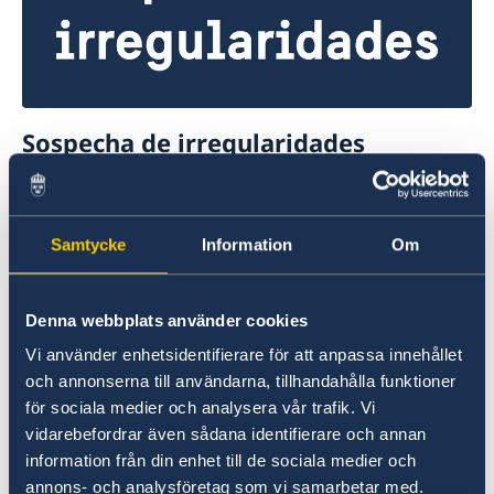
Sospecha de irregularidades
Si tiene quejas o sospechas de delitos o
irregularidades en relación con las actividades
del servicio exterior, puede denunciarlo al
Samtycke
Information
Om
Ministerio de Asuntos Exteriores de Suecia.
Presente una queja al servicio exterior de
Denna webbplats använder cookies
Suecia (en inglés)
Vi använder enhetsidentifierare för att anpassa innehållet
och annonserna till användarna, tillhandahålla funktioner
Denuncie presuntos delitos u otras
för sociala medier och analysera vår trafik. Vi
irregularidades (en inglés)
vidarebefordrar även sådana identifierare och annan
information från din enhet till de sociala medier och
annons- och analysföretag som vi samarbetar med.