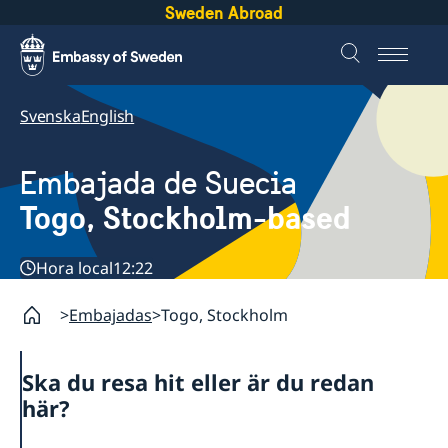
Sweden Abroad
Svenska
English
Embajada de Suecia
Togo, Stockholm-based
Hora local
12:22
Embajadas
Togo, Stockholm
Ska du resa hit eller är du redan
här?