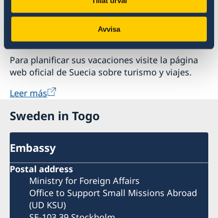
Tillåt urval
Avvisa
¡Le damos la bienvenida a Suecia!
Para planificar sus vacaciones visite la página
web oficial de Suecia sobre turismo y viajes.
Leer más
Sweden in Togo
Embassy
Postal address
Ministry for Foreign Affairs
Office to Support Small Missions Abroad
(UD KSU)
SE-103 39 Stockholm