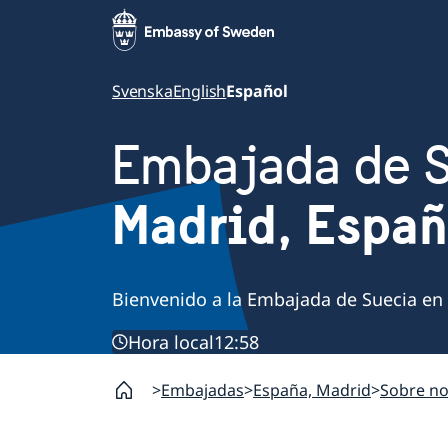
Svenska
English
Español
Embajada de 
Madrid, Espa
Bienvenido a la Embajada de Suecia en
Hora local
12:58
Embajadas
España, Madrid
Sobre no