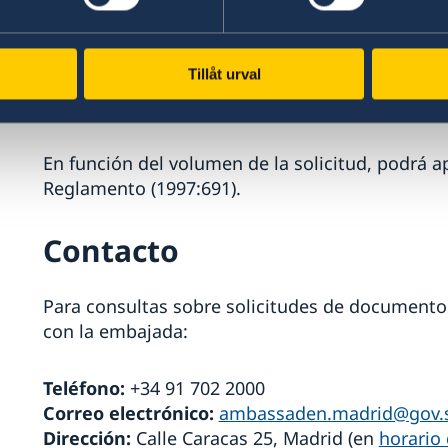
Copias y tasas
Tillåt urval
Toda persona con derecho de acceso a un docu
copia.
En función del volumen de la solicitud, podrá a
Reglamento (1997:691).
Contacto
Para consultas sobre solicitudes de documento
con la embajada:
Teléfono:
+34 91 702 2000
Correo electrónico:
ambassaden.madrid@gov.
Dirección:
Calle Caracas 25, Madrid (en
horario 