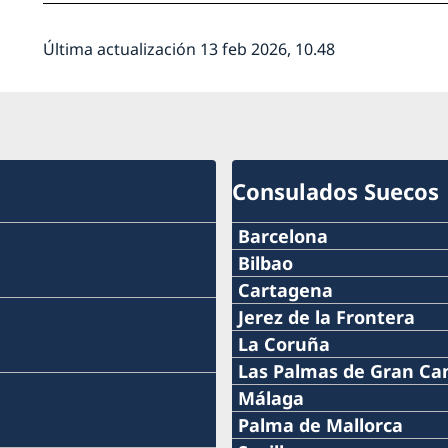
Última actualización 13 feb 2026, 10.48
Consulados Suecos
Barcelona
Teléfono
Bilbao
Teléfono
Cartagena
+34 934 883 505
Teléfono
Jerez de la Frontera
+34 944 987 191
Teléfono
La Coruña
Teléfono
0034 968 527 629
Teléfono
Las Palmas de Gran Ca
Correo electrónico
+34 956 357 000
+34 934 882 501
Teléfono
Málaga
Correo electrónico
+34 698 137 193
bilbao@consuladosuecia
Teléfono
Palma de Mallorca
Teléfono
Correo electrónico
+34 928 261 751