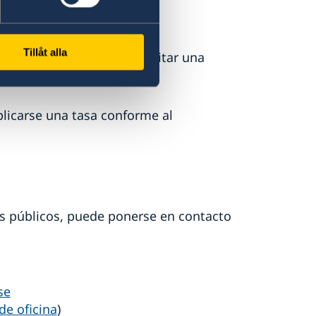
Tillåt alla
mento público puede solicitar una
plicarse una tasa conforme al
s públicos, puede ponerse en contacto
se
de oficina
)