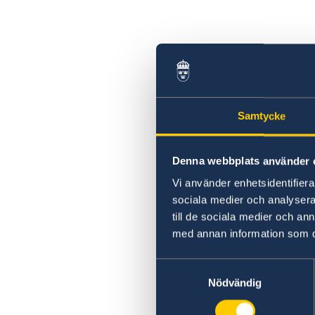
Samtycke
Denna webbplats använder 
Vi använder enhetsidentifierar
sociala medier och analysera 
till de sociala medier och a
med annan information som du 
Samtyckesval
Nödvändig