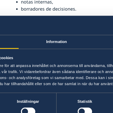
notas internas,
borradores de decisiones.
Los documentos protegidos por normas de confid
Conservación y eliminaci
Information
Los documentos almacenados por la embajada 
conservación y eliminación.
cookies
e för att anpassa innehållet och annonserna till användarna, tillh
Las embajadas eliminan periódicamente deter
vår trafik. Vi vidarebefordrar även sådana identifierare och anna
normativa vigente. Esta eliminación tiene como 
nnons- och analysföretag som vi samarbetar med. Dessa kan i sin
costes de almacenamiento y facilitar el acceso a
har tillhandahållit eller som de har samlat in när du har använt 
La eliminación solo puede realizarse conforme a
Inställningar
Statistik
Gobierno sueco (RKF 2009:14).