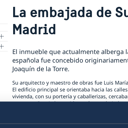
La embajada de S
Madrid
El inmueble que actualmente alberga l
s
española fue concebido originariamen
Joaquín de la Torre.
Su arquitecto y maestro de obras fue Luis María
El edificio principal se orientaba hacia las call
vivienda, con su portería y caballerizas, cercab
manzana. Suecia ha tenido aquí su embajada y 
1904, el diplomático noruego-sueco Fritz Wedel 
disolución en 1905 de la unión entre los dos pa
la casa como su puesto diplomático.