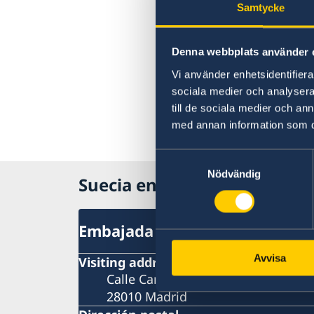
Samtycke
Denna webbplats använder 
Vi använder enhetsidentifierar
sociala medier och analysera 
till de sociala medier och a
med annan information som du 
Samtyckesval
Nödvändig
Suecia en España
Embajada
Avvisa
Visiting address
Calle Caracas 25
28010 Madrid