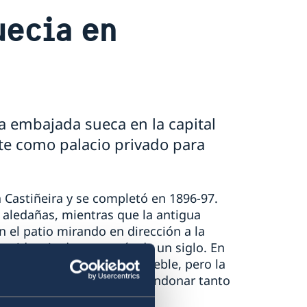
uecia en
a embajada sueca en la capital
te como palacio privado para
 Castiñeira y se completó en 1896-97.
es aledañas, mientras que la antigua
an el patio mirando en dirección a la
residencia durante más de un siglo. En
Jarlsberg adquirió el inmueble, pero la
íses nórdicos le llevó a abandonar tanto