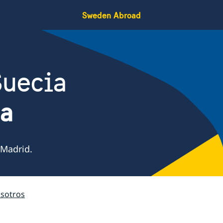
Sweden Abroad
Suecia
ña
 Madrid.
sotros