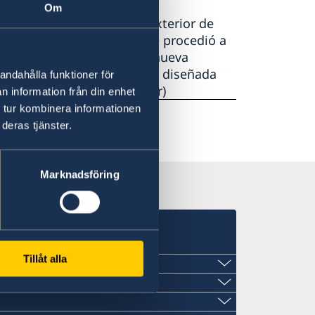
Om
n para la representación exterior de
ado pequeños, por lo que se procedió a
o para dejar espacio a una nueva
sensación en su tiempo, fue diseñada
andahålla funktioner för
ren Olsson Silow Arkitekter)
n information från din enhet
 tur kombinera informationen
deras tjänster.
Marknadsföring
Tillåt alla