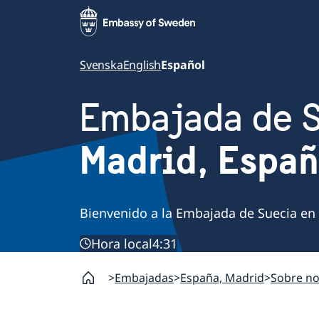
Svenska
English
Español
Embajada de 
Madrid, Espa
Bienvenido a la Embajada de Suecia en
Hora local
4:31
Embajadas
España, Madrid
Sobre no