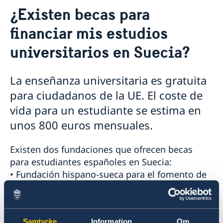
Contacto & Horario
¿Existen becas para
Sobre nosotros
financiar mis estudios
Personal en la embajada
Noticias
Reglamento General de Protección de Datos (RGPD)
universitarios en Suecia?
Noticias
Solicitud de acceso a documentos públicos
Prioridades en la promoción cultural y comercial
La enseñanza universitaria es gratuita
para ciudadanos de la UE. El coste de
vida para un estudiante se estima en
unos 800 euros mensuales.
Existen dos fundaciones que ofrecen becas
para estudiantes españoles en Suecia:
• Fundación hispano-sueca para el fomento de
estudio (a nivel de licenciatura):
www.stipfond.se
• Fundación Margit y Folke Perzon (para
Samtycke
Information
Om