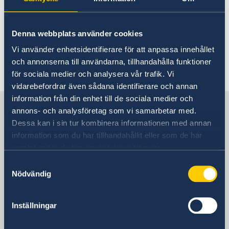
masters y doctorados):
www.becas.com
También se recomienda contactar con cada
Denna webbplats använder cookies
universidad sobre otras posibilidades de becas.
Vi använder enhetsidentifierare för att anpassa innehållet
och annonserna till användarna, tillhandahålla funktioner
Última actualización 30 ago 2018, 15.23
för sociala medier och analysera vår trafik. Vi
vidarebefordrar även sådana identifierare och annan
information från din enhet till de sociala medier och
Suecia en España
annons- och analysföretag som vi samarbetar med.
Dessa kan i sin tur kombinera informationen med annan
information som du har tillhandahållit eller som de har
Embajada
samlat in när du har använt deras tjänster.
Visiting address
Samtyckesval
Nödvändig
Calle Caracas 25
28010 Madrid
Dirección postal
Inställningar
Calle Caracas 25
28010 Madrid