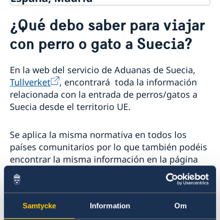
Contacto & Horario
¿Qué debo saber para viajar
Sobre nosotros
con perro o gato a Suecia?
Personal en la embajada
Noticias
Reglamento General de Protección de Datos (RGPD)
Noticias
Solicitud de acceso a documentos públicos
Prioridades en la promoción cultural y comercial
En la web del servicio de Aduanas de Suecia,
Tullverket
, encontrará toda la información
relacionada con la entrada de perros/gatos a
Suecia desde el territorio UE.
Se aplica la misma normativa en todos los
países comunitarios por lo que también podéis
encontrar la misma información en la página
web del
Ministerio de Agricultura de España.
Para aclarar cualquier duda que le pueda surgir
Samtycke
Information
Om
relacionada con la normativa de entrada,