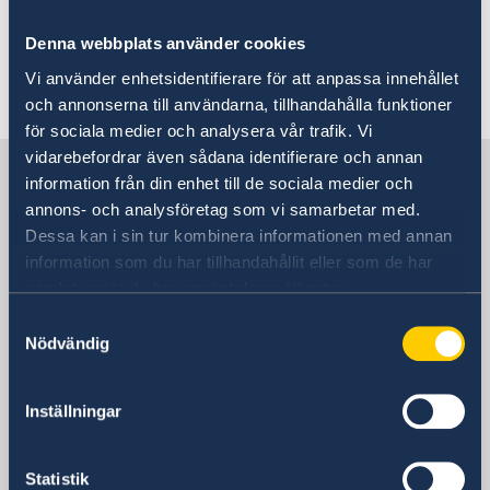
póngase en contacto con la autoridad
competente.
Denna webbplats använder cookies
Vi använder enhetsidentifierare för att anpassa innehållet
Última actualización 30 mar 2022, 16.51
och annonserna till användarna, tillhandahålla funktioner
för sociala medier och analysera vår trafik. Vi
vidarebefordrar även sådana identifierare och annan
Suecia en España
information från din enhet till de sociala medier och
annons- och analysföretag som vi samarbetar med.
Dessa kan i sin tur kombinera informationen med annan
Embajada
information som du har tillhandahållit eller som de har
samlat in när du har använt deras tjänster.
Visiting address
Calle Caracas 25
Samtyckesval
Nödvändig
28010 Madrid
Dirección postal
Calle Caracas 25
Inställningar
28010 Madrid
Teléfono
Statistik
Centralita