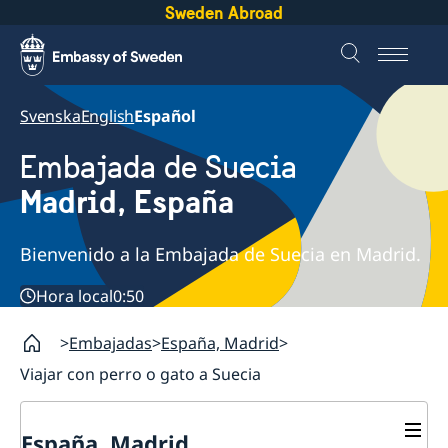
Sweden Abroad
Svenska
English
Español
Embajada de Suecia
Madrid, España
Bienvenido a la Embajada de Suecia en Madrid.
Hora local
0:50
Embajadas
España, Madrid
Viajar con perro o gato a Suecia
España, Madrid