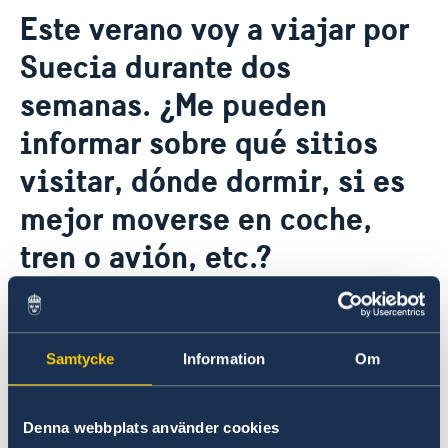
Contacto & Horario
Este verano voy a viajar por
Sobre nosotros
Suecia durante dos
Personal en la embajada
Noticias
Reglamento General de Protección de Datos (RGPD)
semanas. ¿Me pueden
Noticias
Solicitud de acceso a documentos públicos
Prioridades en la promoción cultural y comercial
informar sobre qué sitios
visitar, dónde dormir, si es
mejor moverse en coche,
tren o avión, etc.?
En la página web oficial de turismo y viajes a
Suecia,
Visit Sweden
, encontrará toda la
información que necesite.
Samtycke
Information
Om
Última actualización 28 jun 2021, 9.03
Denna webbplats använder cookies