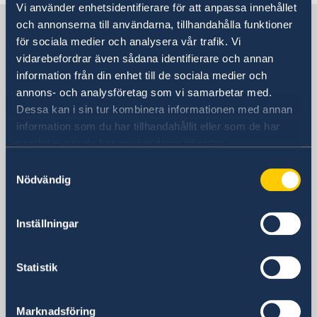
Vi använder enhetsidentifierare för att anpassa innehållet
Suecia en España
och annonserna till användarna, tillhandahålla funktioner
för sociala medier och analysera vår trafik. Vi
vidarebefordrar även sådana identifierare och annan
Embajada
information från din enhet till de sociala medier och
annons- och analysföretag som vi samarbetar med.
Visiting address
Dessa kan i sin tur kombinera informationen med annan
Calle Caracas 25
information som du har tillhandahållit eller som de har
28010 Madrid
samlat in när du har använt deras tjänster.
Dirección postal
Samtyckesval
Calle Caracas 25
Nödvändig
28010 Madrid
Teléfono
Inställningar
Centralita
+34 91 702 2000
Fax
Statistik
Embajada
+34 91 702 2038
Marknadsföring