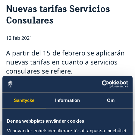
Contacto & Horario
Nuevas tarifas Servicios
Sobre nosotros
Consulares
Personal en la embajada
Noticias
Reglamento General de Protección de Datos (RGPD)
Noticias
Solicitud de acceso a documentos públicos
Prioridades en la promoción cultural y comercial
12 feb 2021
A partir del 15 de febrero se aplicarán
nuevas tarifas en cuanto a servicios
consulares se refiere.
El listado completo de tarifas lo puede ver
aquí
.
Samtycke
Information
Om
Última actualización 12 feb 2021, 13.32
Denna webbplats använder cookies
Suecia en España
Vi använder enhetsidentifierare för att anpassa innehållet