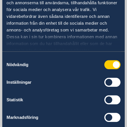
och annonserna till användarna, tillhandahålla funktioner
för sociala medier och analysera vår trafik. Vi
Embajada
vidarebefordrar även sådana identifierare och annan
information från din enhet till de sociala medier och
Visiting address
annons- och analysföretag som vi samarbetar med.
Calle Caracas 25
Dessa kan i sin tur kombinera informationen med annan
28010 Madrid
information som du har tillhandahållit eller som de har
Dirección postal
samlat in när du har använt deras tjänster.
Calle Caracas 25
Samtyckesval
28010 Madrid
Nödvändig
Teléfono
Centralita
Inställningar
+34 91 702 2000
Fax
Embajada
Statistik
+34 91 702 2038
Correo electrónico
Marknadsföring
Información general & asuntos consulares
ambassaden.madrid@gov.se