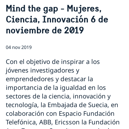
Contacto & Horario
Mind the gap - Mujeres,
Sobre nosotros
Ciencia, Innovación 6 de
Personal en la embajada
Noticias
Reglamento General de Protección de Datos (RGPD)
noviembre de 2019
Noticias
Solicitud de acceso a documentos públicos
Prioridades en la promoción cultural y comercial
04 nov 2019
Con el objetivo de inspirar a los
jóvenes investigadores y
emprendedores y destacar la
importancia de la igualdad en los
sectores de la ciencia, innovación y
tecnología, la Embajada de Suecia, en
colaboración con Espacio Fundación
Telefónica, ABB, Ericsson la Fundación