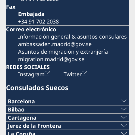
Fax
Embajada
+34 91 702 2038
Correo electrónico
Información general & asuntos consulares
ambassaden.madrid@gov.se
Asuntos de migración y extranjería
migration.madrid@gov.se
REDES SOCIALES
Instagram
Twitter
Consulados Suecos
Barcelona
Teléfono
Bilbao
Teléfono
Cartagena
+34 934 883 505
Teléfono
Jerez de la Frontera
+34 944 987 191
Teléfono
La Coruña