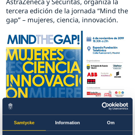
AstraZeneca y Securitas, organiza la
tercera edición de la jornada “Mind the
gap” – mujeres, ciencia, innovación.
Para promover la diversidad, damos a conocer
a varias mujeres distinguidas por su labor,
Samtycke
Information
Om
contando sus experiencias y trayectorias en los
sectores de la ciencia, innovación y tecnología.