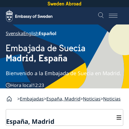
Sweden Abroad
Svenska
English
Español
Embajada de Suecia
Madrid, España
Bienvenido a la Embajada de Suecia en Madrid.
Hora local
12:23
Embajadas
España, Madrid
Noticias
Noticias
España, Madrid