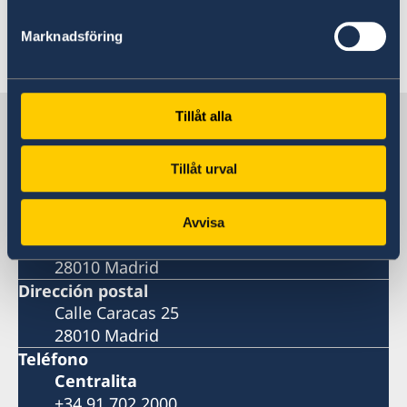
Ver el programa.
Marknadsföring
Última actualización 25 oct 2019, 15.15
Suecia en España
Tillåt alla
Tillåt urval
Embajada
Visiting address
Avvisa
Calle Caracas 25
28010 Madrid
Dirección postal
Calle Caracas 25
28010 Madrid
Teléfono
Centralita
+34 91 702 2000