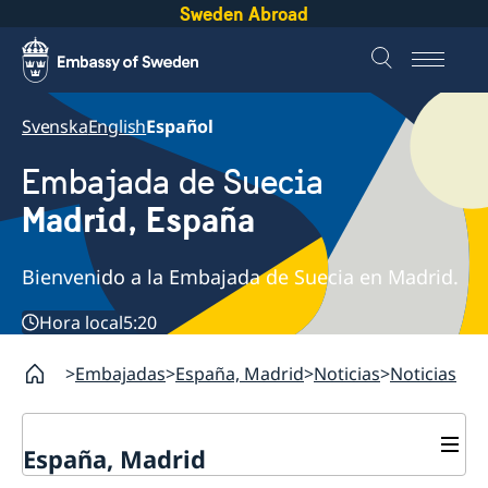
Sweden Abroad
Svenska
English
Español
Embajada de Suecia
Madrid, España
Bienvenido a la Embajada de Suecia en Madrid.
Hora local
5:20
Embajadas
España, Madrid
Noticias
Noticias
España, Madrid