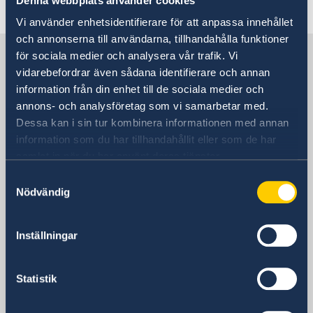
Denna webbplats använder cookies
Última actualización 14 dic 2020, 16.44
Vi använder enhetsidentifierare för att anpassa innehållet
och annonserna till användarna, tillhandahålla funktioner
Suecia en España
för sociala medier och analysera vår trafik. Vi
vidarebefordrar även sådana identifierare och annan
information från din enhet till de sociala medier och
Embajada
annons- och analysföretag som vi samarbetar med.
Dessa kan i sin tur kombinera informationen med annan
Visiting address
information som du har tillhandahållit eller som de har
Calle Caracas 25
samlat in när du har använt deras tjänster.
28010 Madrid
Samtyckesval
Dirección postal
Nödvändig
Calle Caracas 25
28010 Madrid
Inställningar
Teléfono
Centralita
+34 91 702 2000
Statistik
Fax
Embajada