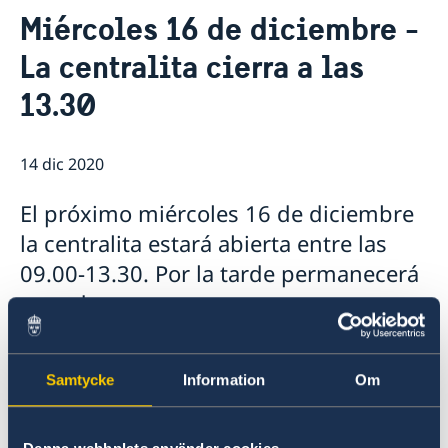
Contacto & Horario
Miércoles 16 de diciembre -
Sobre nosotros
La centralita cierra a las
Personal en la embajada
Noticias
Reglamento General de Protección de Datos (RGPD)
13.30
Noticias
Solicitud de acceso a documentos públicos
Prioridades en la promoción cultural y comercial
14 dic 2020
El próximo miércoles 16 de diciembre
la centralita estará abierta entre las
09.00-13.30. Por la tarde permanecerá
cerrada.
Puede ponerse en contacto con la embajada a
través del correo electrónico
Samtycke
Information
Om
ambassaden.madrid@gov.se