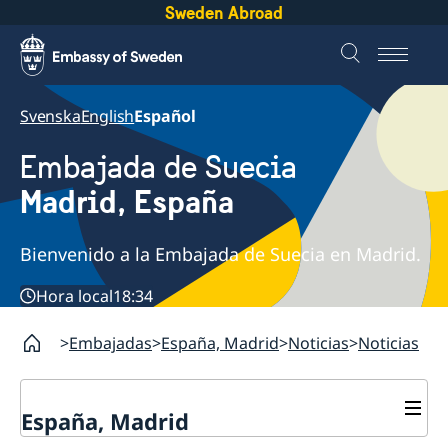
Sweden Abroad
Svenska
English
Español
Embajada de Suecia
Madrid, España
Bienvenido a la Embajada de Suecia en Madrid.
Hora local
18:34
Embajadas
España, Madrid
Noticias
Noticias
España, Madrid