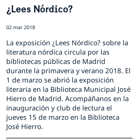
Contacto & Horario
¿Lees Nórdico?
Sobre nosotros
Personal en la embajada
Noticias
Reglamento General de Protección de Datos (RGPD)
02 mar 2018
Noticias
Solicitud de acceso a documentos públicos
Prioridades en la promoción cultural y comercial
La exposición ¿Lees Nórdico? sobre la
literatura nórdica circula por las
bibliotecas públicas de Madrid
durante la primavera y verano 2018. El
1 de marzo se abrió la exposición
literaria en la Biblioteca Municipal José
Hierro de Madrid. Acompáñanos en la
inauguración y club de lectura el
jueves 15 de marzo en la Biblioteca
José Hierro.