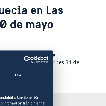
uecia en Las
30 de mayo
permanecerá cerrado el
 y abre de nuevo el viernes 31 de
Om
andahålla funktioner för
n information från din enhet