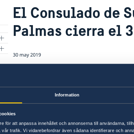
El Consulado de S
Palmas cierra el 
s
30 may 2019
El consulado de Suecia en Las Palmas 
miércoles 30 de mayo por festivo local
mayo.
Information
cookies
e för att anpassa innehållet och annonserna till användarna, tillh
vår trafik. Vi vidarebefordrar även sådana identifierare och anna