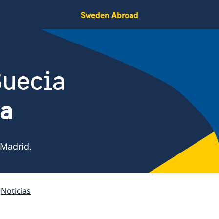
Sweden Abroad
Suecia
ña
 Madrid.
Noticias