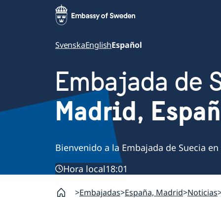
Svenska
English
Español
Embajada de 
Madrid, Espa
Bienvenido a la Embajada de Suecia en
Hora local
18:01
Embajadas
España, Madrid
Noticias