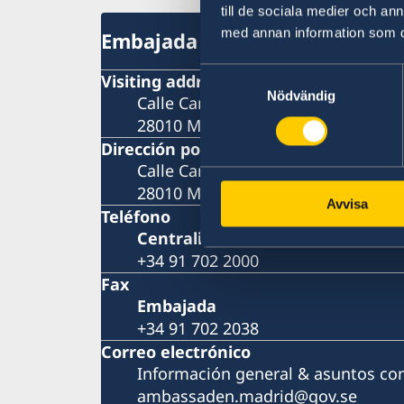
till de sociala medier och a
med annan information som du 
Embajada
Samtyckesval
Visiting address
Nödvändig
Calle Caracas 25
28010 Madrid
Dirección postal
Calle Caracas 25
28010 Madrid
Avvisa
Teléfono
Centralita
+34 91 702 2000
Fax
Embajada
+34 91 702 2038
Correo electrónico
Información general & asuntos co
ambassaden.madrid@gov.se