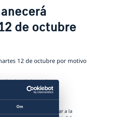
manecerá
12 de octubre
artes 12 de octubre por motivo
miércoles 13 de octubre.
mbajada,
pulse aqui
.
Om
era cerrada, se puede llamar a la