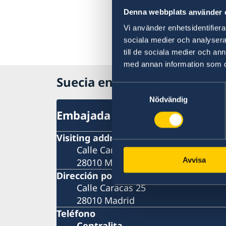
Denna webbplats använder 
Vi använder enhetsidentifierar
sociala medier och analysera 
till de sociala medier och a
med annan information som du 
Suecia en España
Samtyckesval
Nödvändig
Embajada
Visiting address
Calle Caracas 25
Avvisa
28010 Madrid
Dirección postal
Calle Caracas 25
28010 Madrid
Teléfono
Centralita