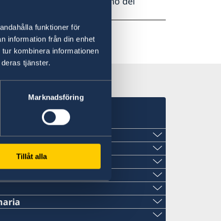
nsferido al Servicio de Turno del
andahålla funktioner för
n information från din enhet
 tur kombinera informationen
deras tjänster.
Marknadsföring
Tillåt alla
naria