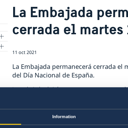
La Embajada per
cerrada el martes 
s
11 oct 2021
La Embajada permanecerá cerrada el m
del Día Nacional de España.
La embajada abrirá nuevamente sus puertas el 
Para más información sobre el horario de la E
Information
En caso de una urgencia y si la Embajada estuvi