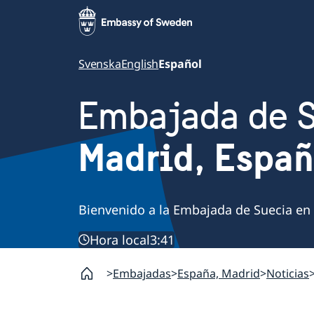
Svenska
English
Español
Embajada de 
Madrid, Espa
Bienvenido a la Embajada de Suecia en
Hora local
3:41
Embajadas
España, Madrid
Noticias