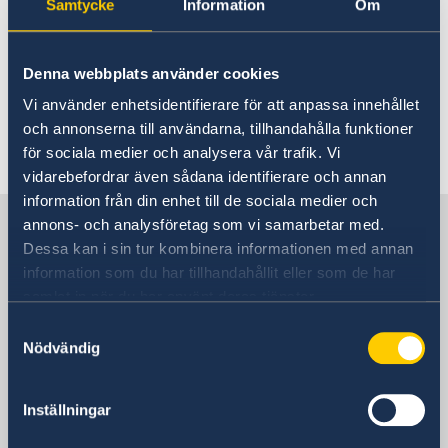
Samtycke
Information
Om
estuviera cerrada, se puede llamar a la
Embajada y seguir las instrucciones para ser
transferido al Servicio de guardia del Ministerio
Denna webbplats använder cookies
de Asuntos Exteriores en Suecia.
Vi använder enhetsidentifierare för att anpassa innehållet
och annonserna till användarna, tillhandahålla funktioner
Última actualización 26 sept 2023, 9.13
för sociala medier och analysera vår trafik. Vi
vidarebefordrar även sådana identifierare och annan
information från din enhet till de sociala medier och
Suecia en España
annons- och analysföretag som vi samarbetar med.
Dessa kan i sin tur kombinera informationen med annan
information som du har tillhandahållit eller som de har
Embajada
samlat in när du har använt deras tjänster.
Samtyckesval
Visiting address
Nödvändig
Calle Caracas 25
28010 Madrid
Dirección postal
Inställningar
Calle Caracas 25