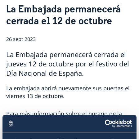
Contacto & Horario
La Embajada permanecerá
Sobre nosotros
cerrada el 12 de octubre
Personal en la embajada
Noticias
Reglamento General de Protección de Datos (RGPD)
Noticias
Solicitud de acceso a documentos públicos
Prioridades en la promoción cultural y comercial
26 sept 2023
La Embajada permanecerá cerrada el
jueves 12 de octubre por el festivo del
Día Nacional de España.
La embajada abrirá nuevamente sus puertas el
viernes 13 de octubre.
Para más información sobre el horario de la
Embajada,
pulse aqui
.
En caso de una urgencia y si la Embajada