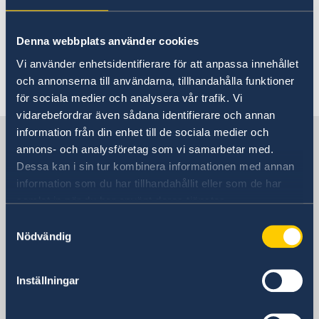
Denna webbplats använder cookies
Vi använder enhetsidentifierare för att anpassa innehållet
och annonserna till användarna, tillhandahålla funktioner
Última actualización 02 dic 2024, 12.39
för sociala medier och analysera vår trafik. Vi
vidarebefordrar även sådana identifierare och annan
information från din enhet till de sociala medier och
Suecia en España
annons- och analysföretag som vi samarbetar med.
Dessa kan i sin tur kombinera informationen med annan
Embajada
information som du har tillhandahållit eller som de har
samlat in när du har använt deras tjänster.
Visiting address
Samtyckesval
Calle Caracas 25
Nödvändig
28010 Madrid
Dirección postal
Inställningar
Calle Caracas 25
28010 Madrid