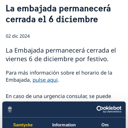
Contacto & Horario
La embajada permanecerá
Sobre nosotros
cerrada el 6 diciembre
Personal en la embajada
Noticias
Reglamento General de Protección de Datos (RGPD)
Noticias
Solicitud de acceso a documentos públicos
Prioridades en la promoción cultural y comercial
02 dic 2024
La Embajada permanecerá cerrada el
viernes 6 de diciembre por festivo.
Para más información sobre el horario de la
Embajada,
pulse aqui
.
En caso de una urgencia consular, se puede
llamar a la Embajada al +34 917 02 2000 y
seguir las instrucciones para ser transferido al
Servicio de Guardia Consular del Ministerio de
Asuntos Exteriores en Suecia.
Samtycke
Information
Om