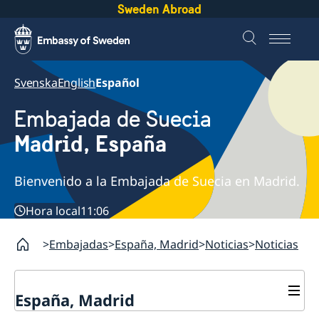
Sweden Abroad
Svenska
English
Español
Embajada de Suecia
Madrid, España
Bienvenido a la Embajada de Suecia en Madrid.
Hora local
11:06
Embajadas
España, Madrid
Noticias
Noticias
España, Madrid